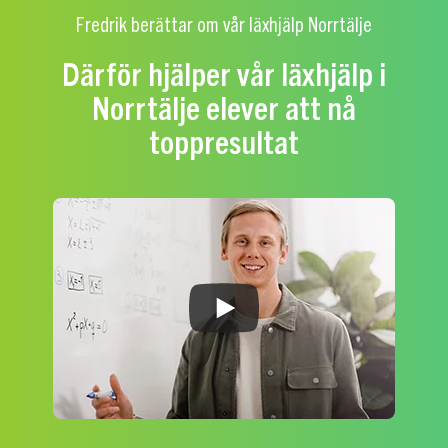
Fredrik berättar om vår läxhjälp Norrtälje
Därför hjälper vår läxhjälp i
Norrtälje elever att nå
toppresultat