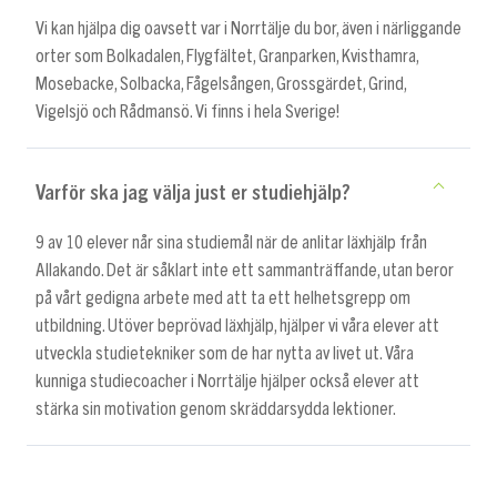
Vi kan hjälpa dig oavsett var i Norrtälje du bor, även i närliggande
orter som Bolkadalen, Flygfältet, Granparken, Kvisthamra,
Mosebacke, Solbacka, Fågelsången, Grossgärdet, Grind,
Vigelsjö och Rådmansö. Vi finns i hela Sverige!
Varför ska jag välja just er studiehjälp?
9 av 10 elever når sina studiemål när de anlitar läxhjälp från
Allakando. Det är såklart inte ett sammanträffande, utan beror
på vårt gedigna arbete med att ta ett helhetsgrepp om
utbildning. Utöver beprövad läxhjälp, hjälper vi våra elever att
utveckla studietekniker som de har nytta av livet ut. Våra
kunniga studiecoacher i Norrtälje hjälper också elever att
stärka sin motivation genom skräddarsydda lektioner.