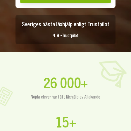
Sveriges bästa läxhjälp enligt Trustpilot
4.8 •
Trustpilot
26 000+
Nöjda elever har fått läxhjälp av Allakando
15+