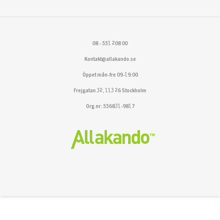
08 - 551 208 00
Kontakt@allakando.se
Öppet mån-fre 09-19:00
Frejgatan 32, 113 26 Stockholm
Org.nr: 556831-9817