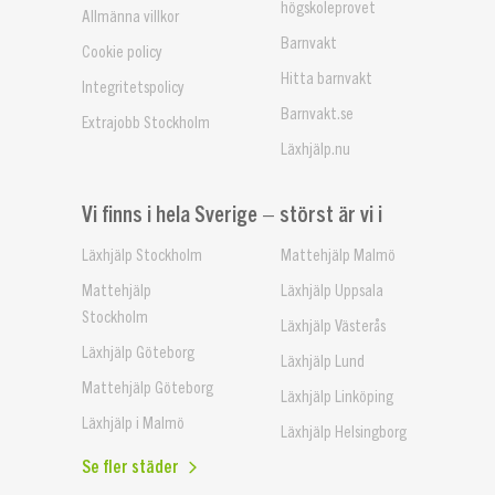
högskoleprovet
Allmänna villkor
Barnvakt
Cookie policy
Hitta barnvakt
Integritetspolicy
Barnvakt.se
Extrajobb Stockholm
Läxhjälp.nu
Vi finns i hela Sverige – störst är vi i
Läxhjälp Stockholm
Mattehjälp Malmö
Mattehjälp
Läxhjälp Uppsala
Stockholm
Läxhjälp Västerås
Läxhjälp Göteborg
Läxhjälp Lund
Mattehjälp Göteborg
Läxhjälp Linköping
Läxhjälp i Malmö
Läxhjälp Helsingborg
Se fler städer