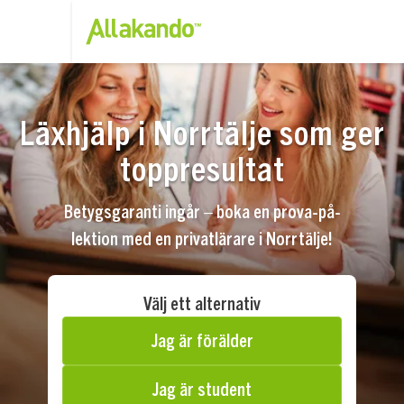
Läxhjälp i Norrtälje som ger
toppresultat
Betygsgaranti ingår – boka en prova-på-
lektion med en privatlärare i Norrtälje!
Välj ett alternativ
Jag är förälder
Jag är student