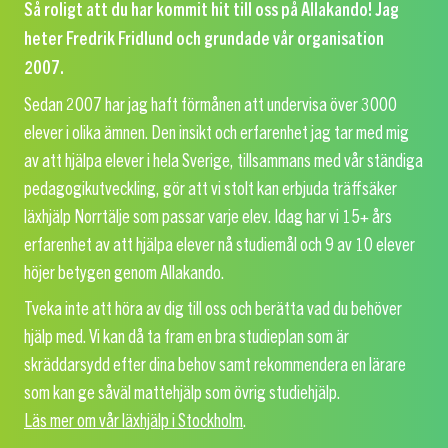
Så roligt att du har kommit hit till oss på Allakando! Jag
heter Fredrik Fridlund och grundade vår organisation
2007.
Sedan 2007 har jag haft förmånen att undervisa över 3000
elever i olika ämnen. Den insikt och erfarenhet jag tar med mig
av att hjälpa elever i hela Sverige, tillsammans med vår ständiga
pedagogikutveckling, gör att vi stolt kan erbjuda träffsäker
läxhjälp Norrtälje som passar varje elev. Idag har vi 15+ års
erfarenhet av att hjälpa elever nå studiemål och 9 av 10 elever
höjer betygen genom Allakando.
Tveka inte att höra av dig till oss och berätta vad du behöver
hjälp med. Vi kan då ta fram en bra studieplan som är
skräddarsydd efter dina behov samt rekommendera en lärare
som kan ge såväl mattehjälp som övrig studiehjälp.
Läs mer om vår läxhjälp i Stockholm
.