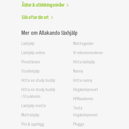
Åldrar & utbildningsnivåer
Sök efter din ort
Mer om Allakando läxhjälp
Läxhjälp
Matteguider
Läxhjälp online
Vi rekommenderar:
Privatlärare
Hitta läxhjälp
Studiehjälp
Nanny
Hitta en study buddy
Hitta nanny
Hitta en study buddy
Högskoleprovet
i Stockholm
HPAkademin
Läxhjälp matte
Testa
Mattehjälp
högskoleprovet
Pris & upplägg
Plugga