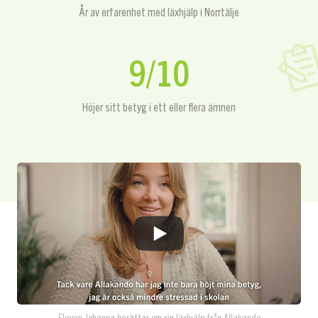
År av erfarenhet med läxhjälp i Norrtälje
9/10
Höjer sitt betyg i ett eller flera ämnen
Eleven Johanna berättar om sin läxhjälp från Allakando