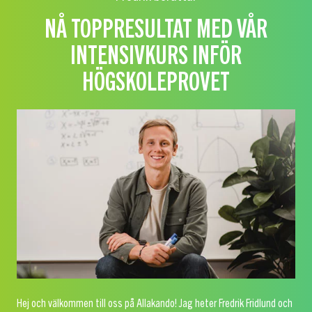
NÅ TOPPRESULTAT MED VÅR
INTENSIVKURS INFÖR
HÖGSKOLEPROVET
Hej och välkommen till oss på Allakando! Jag heter Fredrik Fridlund och