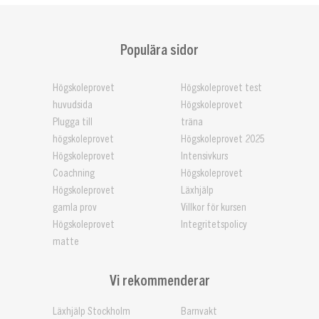
Populära sidor
Högskoleprovet
Högskoleprovet test
huvudsida
Högskoleprovet
Plugga till
träna
högskoleprovet
Högskoleprovet 2025
Högskoleprovet
Intensivkurs
Coachning
Högskoleprovet
Högskoleprovet
Läxhjälp
gamla prov
Villkor för kursen
Högskoleprovet
Integritetspolicy
matte
Vi rekommenderar
Läxhjälp Stockholm
Barnvakt