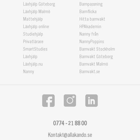
Läxhjälp Göteborg
Barnpassning
Läxhjälp Malmö
Barnflicka
Mattehjälp
Hitta barnvakt
Läxhjälp online
HPAkademin
Studiehjälp
Nanny från
Privatlärare
NannyPoppins
SmartStudies
Barnvakt Stockholm
Läxhjälp
Barnvakt Göteborg
Läxhjälp.nu
Barnvakt Malmö
Nanny
Barnvakt.se
0774 - 21 88 00
Kontakt@allakando.se