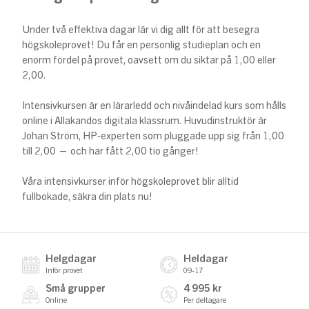
Under två effektiva dagar lär vi dig allt för att besegra
högskoleprovet! Du får en personlig studieplan och en
enorm fördel på provet, oavsett om du siktar på 1,00 eller
2,00.
Intensivkursen är en lärarledd och nivåindelad kurs som hålls
online i Allakandos digitala klassrum. Huvudinstruktör är
Johan Ström, HP-experten som pluggade upp sig från 1,00
till 2,00 — och har fått 2,00 tio gånger!
Våra intensivkurser inför högskoleprovet blir alltid
fullbokade, säkra din plats nu!
Helgdagar
Heldagar
Inför provet
09-17
Små grupper
4 995 kr
Online
Per deltagare