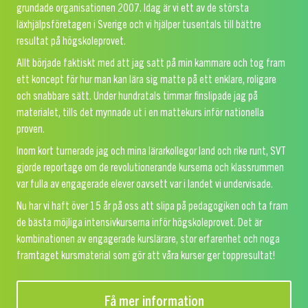
grundade organisationen 2007. Idag är vi ett av de största
läxhjälpsföretagen i Sverige och vi hjälper tusentals till bättre
resultat på högskoleprovet.
Allt började faktiskt med att jag satt på min kammare och tog fram
ett koncept för hur man kan lära sig matte på ett enklare, roligare
och snabbare sätt. Under hundratals timmar finslipade jag på
materialet, tills det mynnade ut i en mattekurs inför nationella
proven.
Inom kort turnerade jag och mina lärarkollegor land och rike runt, SVT
gjorde reportage om de revolutionerande kurserna och klassrummen
var fulla av engagerade elever oavsett var i landet vi undervisade.
Nu har vi haft över 15 år på oss att slipa på pedagogiken och ta fram
de bästa möjliga intensivkurserna inför högskoleprovet. Det är
kombinationen av engagerade kurslärare, stor erfarenhet och noga
framtaget kursmaterial som gör att våra kurser ger toppresultat!
Få mer information