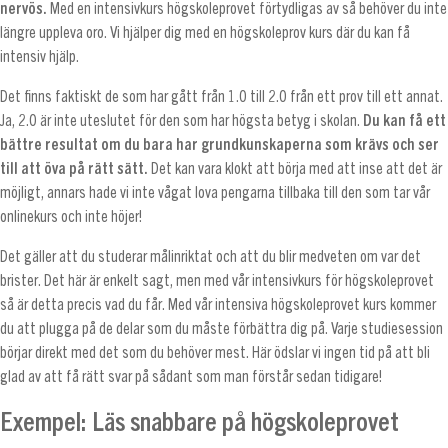
nervös.
Med en intensivkurs högskoleprovet förtydligas av så behöver du inte
längre uppleva oro. Vi hjälper dig med en högskoleprov kurs där du kan få
intensiv hjälp.
Det finns faktiskt de som har gått från 1.0 till 2.0 från ett prov till ett annat.
Ja, 2.0 är inte uteslutet för den som har högsta betyg i skolan.
Du kan få ett
bättre resultat om du bara har grundkunskaperna som krävs och ser
till att öva på rätt sätt.
Det kan vara klokt att börja med att inse att det är
möjligt, annars hade vi inte vågat lova pengarna tillbaka till den som tar vår
onlinekurs och inte höjer!
Det gäller att du studerar målinriktat och att du blir medveten om var det
brister. Det här är enkelt sagt, men med vår intensivkurs för högskoleprovet
så är detta precis vad du får. Med vår intensiva högskoleprovet kurs kommer
du att plugga på de delar som du måste förbättra dig på. Varje studiesession
börjar direkt med det som du behöver mest. Här ödslar vi ingen tid på att bli
glad av att få rätt svar på sådant som man förstår sedan tidigare!
Exempel: Läs snabbare på högskoleprovet