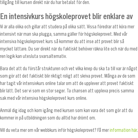
tillgång till kursen direkt när du har betalat för den.
En intensivkurs högskoleprovet blir enklare av
Vi är alla olika och gillar att studera på olika sätt. Vissa föredrar att köra mer
intensivt när man ska plugga, samma gäller för högskoleprovet. Med vår
intensiva högskoleprovet kurs så kommer du att inse att provet blir så
mycket lättare. Du ser direkt när du faktiskt behöver räkna lite och när du med
ren logik kan utesluta svarsalternativ.
Bara det att du förstår strukturen och vet vilka knep du ska ta till var är något
som gör att det faktiskt blir riktigt roligt att skriva provet. Många av de som
har tagit vår intensivkurs online talar om att de upplever att provet faktiskt
blir lätt. Det ser vi som en stor seger. Ta chansen att uppleva precis samma
sak med vår intensiva högskoleprovet kurs online.
Anmäl dig idag och kom igång med kursen som kan vara det som gör att du
kommer in på utbildningen som du alltid har drömt om.
Vill du veta mer om vår webbkurs inför högskoleprovet? Få mer
information här
.