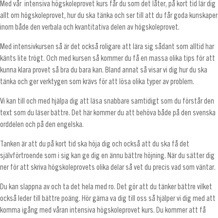
Med vår intensiva högskoleprovet kurs får du som det låter, på kort tid lär dig
allt om högskoleprovet, hur du ska tänka och ser till att du får goda kunskaper
inom både den verbala och kvantitativa delen av högskoleprovet.
Med intensivkursen så är det också roligare att lära sig sådant som alltid har
känts lite trögt. Och med kursen så kommer du få en massa olika tips för att
kunna klara provet så bra du bara kan. Bland annat så visar vi dig hur du ska
tänka och ger verktygen som krävs för att lösa olika typer av problem.
Vi kan till och med hjälpa dig att läsa snabbare samtidigt som du förstår den
text som du läser bättre. Det här kommer du att behöva både på den svenska
orddelen och på den engelska.
Tanken är att du på kort tid ska höja dig och också att du ska få det
självförtroende som i sig kan ge dig en ännu bättre höjning. När du sätter dig
ner för att skriva högskoleprovets olika delar så vet du precis vad som väntar.
Du kan slappna av och ta det hela med ro. Det gör att du tänker bättre vilket
också leder till bättre poäng. Hör gärna va dig till oss så hjälper vi dig med att
komma igång med våran intensiva högskoleprovet kurs. Du kommer att få