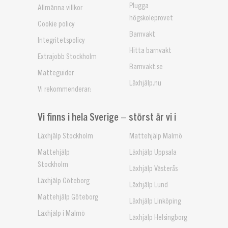
Plugga
Allmänna villkor
högskoleprovet
Cookie policy
Barnvakt
Integritetspolicy
Hitta barnvakt
Extrajobb Stockholm
Barnvakt.se
Matteguider
Läxhjälp.nu
Vi rekommenderar:
Vi finns i hela Sverige – störst är vi i
Läxhjälp Stockholm
Mattehjälp Malmö
Mattehjälp
Läxhjälp Uppsala
Stockholm
Läxhjälp Västerås
Läxhjälp Göteborg
Läxhjälp Lund
Mattehjälp Göteborg
Läxhjälp Linköping
Läxhjälp i Malmö
Läxhjälp Helsingborg