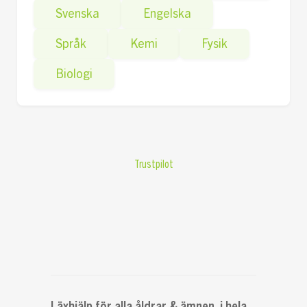
Svenska
Engelska
Språk
Kemi
Fysik
Biologi
Trustpilot
Läxhjälp för alla åldrar & ämnen, i hela