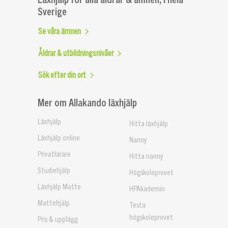
Sverige
Se våra ämnen
Åldrar & utbildningsnivåer
Sök efter din ort
Mer om Allakando läxhjälp
Läxhjälp
Hitta läxhjälp
Läxhjälp online
Nanny
Privatlärare
Hitta nanny
Studiehjälp
Högskoleprovet
Läxhjälp Matte
HPAkademin
Mattehjälp
Testa
högskoleprovet
Pris & upplägg