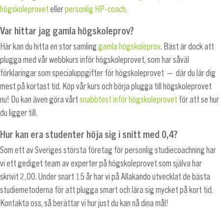
högskoleprovet
eller
personlig HP-coach
.
Var hittar jag gamla högskoleprov?
Här kan du hitta en stor samling
gamla högskoleprov
. Bäst är dock att
plugga med vår webbkurs inför högskoleprovet, som har såväl
förklaringar som specialuppgifter för högskoleprovet — där du lär dig
mest på kortast tid. Köp vår kurs och börja plugga till högskoleprovet
nu! Du kan även göra vårt
snabbtest inför högskoleprovet
för att se hur
du ligger till.
Hur kan era studenter höja sig i snitt med 0,4?
Som ett av Sveriges största företag för personlig studiecoachning har
vi ett gediget team av experter på högskoleprovet som själva har
skrivit 2,00. Under snart 15 år har vi på Allakando utvecklat de bästa
studiemetoderna för att plugga smart och lära sig mycket på kort tid.
Kontakta oss, så berättar vi hur just du kan nå dina mål!