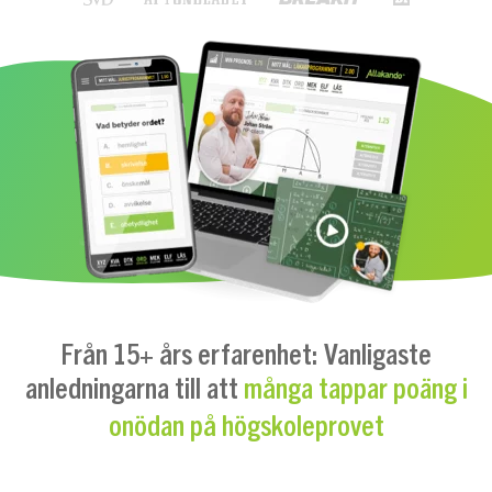
Från 15+ års erfarenhet: Vanligaste
anledningarna till att
många tappar poäng i
onödan på högskoleprovet