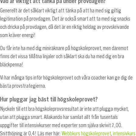
Vad är viktigt att tänka på under provdagen?
Generellt är det såklart viktigt att tänka på att ha med sig giltig
legitimation på provdagen. Det är också smart att ta med sig snacks
och dricka på provdagen, då det är en riktig heldag av provskrivande
som kräver energi!
Du får inte ha med dig miniräknare på högskoleprovet, men däremot
finns det vissa tillåtna linjaler och såklart ska du ha med dig en bra
bläckpenna!
Vi har många tips inför högskoleprovet och våra coacher kan ge dig de
bästa provstrategierna.
Hur pluggar jag bäst till högskoleprovet?
Nyckeln till ett bra högskoleprovsresultat är inte att plugga mycket,
utan att plugga smart. Allakando har samlat allt från tusentals
uppgifter till intensivkurser med experter som själva skrivit 2,00.
Snitthöjning är 0,4! Läs mer här:
Webbkurs högskoleprovet
,
intensivkurs