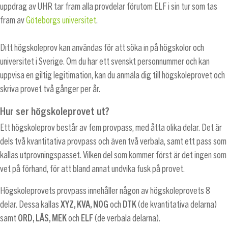
uppdrag av UHR tar fram alla provdelar förutom ELF i sin tur som tas
fram av
Göteborgs universitet
.
Ditt högskoleprov kan användas för att söka in på högskolor och
universitet i Sverige. Om du har ett svenskt personnummer och kan
uppvisa en giltig legitimation, kan du anmäla dig till högskoleprovet och
skriva provet två gånger per år.
Hur ser högskoleprovet ut?
Ett högskoleprov består av fem provpass, med åtta olika delar. Det är
dels två kvantitativa provpass och även två verbala, samt ett pass som
kallas utprovningspasset. Vilken del som kommer först är det ingen som
vet på förhand, för att bland annat undvika fusk på provet.
Högskoleprovets provpass innehåller någon av högskoleprovets 8
delar. Dessa kallas
XYZ, KVA, NOG
och
DTK
(de kvantitativa delarna)
samt
ORD, LÄS, MEK
och
ELF
(de verbala delarna).