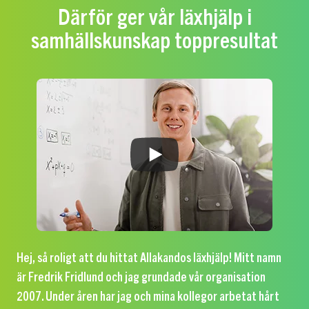
Därför ger vår läxhjälp i
samhällskunskap toppresultat
Hej, så roligt att du hittat Allakandos läxhjälp! Mitt namn
är Fredrik Fridlund och jag grundade vår organisation
2007. Under åren har jag och mina kollegor arbetat hårt