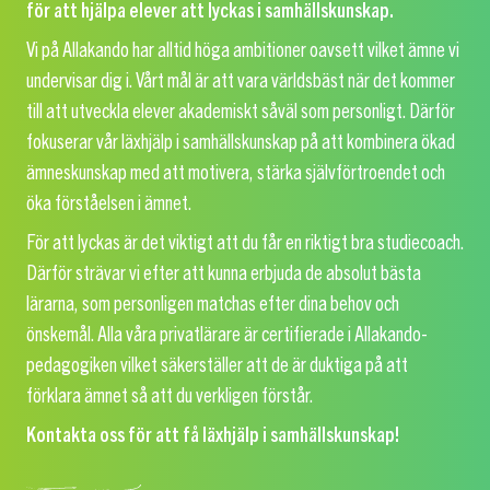
för att hjälpa elever att lyckas i samhällskunskap.
Vi på Allakando har alltid höga ambitioner oavsett vilket ämne vi
undervisar dig i. Vårt mål är att vara världsbäst när det kommer
till att utveckla elever akademiskt såväl som personligt. Därför
fokuserar vår läxhjälp i samhällskunskap på att kombinera ökad
ämneskunskap med att motivera, stärka självförtroendet och
öka förståelsen i ämnet.
För att lyckas är det viktigt att du får en riktigt bra studiecoach.
Därför strävar vi efter att kunna erbjuda de absolut bästa
lärarna, som personligen matchas efter dina behov och
önskemål. Alla våra privatlärare är certifierade i Allakando-
pedagogiken vilket säkerställer att de är duktiga på att
förklara ämnet så att du verkligen förstår.
Kontakta oss för att få läxhjälp i samhällskunskap!