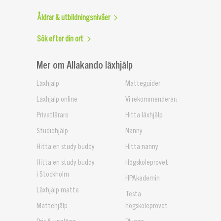
Åldrar & utbildningsnivåer
Sök efter din ort
Mer om Allakando läxhjälp
Läxhjälp
Matteguider
Läxhjälp online
Vi rekommenderar:
Privatlärare
Hitta läxhjälp
Studiehjälp
Nanny
Hitta en study buddy
Hitta nanny
Hitta en study buddy
Högskoleprovet
i Stockholm
HPAkademin
Läxhjälp matte
Testa
Mattehjälp
högskoleprovet
Pris & upplägg
Plugga