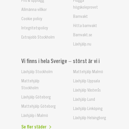
högskoleprovet
Allmänna villkor
Barnvakt
Cookie policy
Hitta barnvakt
Integritetspolicy
Barnvakt.se
Extrajobb Stockholm
Läxhjälp.nu
Vi finns i hela Sverige – störst är vi i
Läxhjälp Stockholm
Mattehjälp Malmö
Mattehjälp
Läxhjälp Uppsala
Stockholm
Läxhjälp Västerås
Läxhjälp Göteborg
Läxhjälp Lund
Mattehjälp Göteborg
Läxhjälp Linköping
Läxhjälp i Malmö
Läxhjälp Helsingborg
Se fler städer