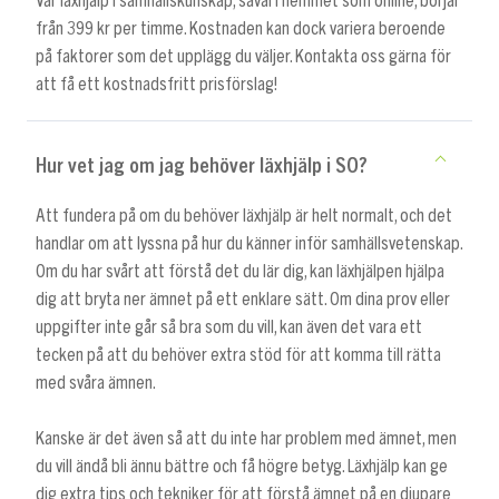
Vår läxhjälp i samhällskunskap, såväl i hemmet som online, börjar
från 399 kr per timme. Kostnaden kan dock variera beroende
på faktorer som det upplägg du väljer. Kontakta oss gärna för
att få ett kostnadsfritt prisförslag!
Hur vet jag om jag behöver läxhjälp i SO?
Att fundera på om du behöver läxhjälp är helt normalt, och det
handlar om att lyssna på hur du känner inför samhällsvetenskap.
Om du har svårt att förstå det du lär dig, kan läxhjälpen hjälpa
dig att bryta ner ämnet på ett enklare sätt. Om dina prov eller
uppgifter inte går så bra som du vill, kan även det vara ett
tecken på att du behöver extra stöd för att komma till rätta
med svåra ämnen.
Kanske är det även så att du inte har problem med ämnet, men
du vill ändå bli ännu bättre och få högre betyg. Läxhjälp kan ge
dig extra tips och tekniker för att förstå ämnet på en djupare