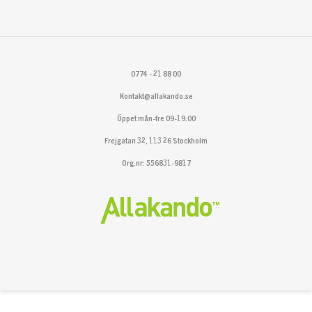
0774 - 21 88 00
Kontakt@allakando.se
Öppet mån-fre 09-19:00
Frejgatan 32, 113 26 Stockholm
Org.nr: 556831-9817