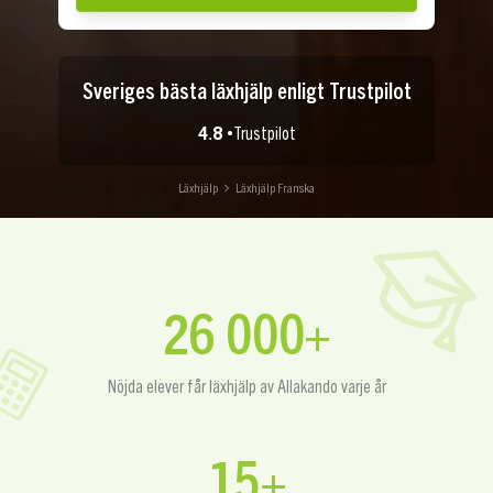
Sveriges bästa läxhjälp enligt Trustpilot
4.8 •
Trustpilot
Läxhjälp
Läxhjälp Franska
26 000+
Nöjda elever får läxhjälp av Allakando varje år
15+