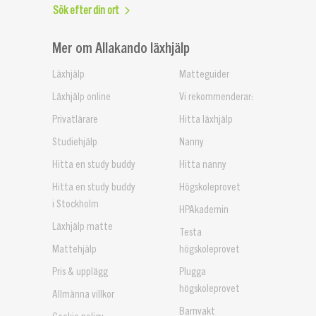
Sök efter din ort
Mer om Allakando läxhjälp
Läxhjälp
Matteguider
Läxhjälp online
Vi rekommenderar:
Privatlärare
Hitta läxhjälp
Studiehjälp
Nanny
Hitta en study buddy
Hitta nanny
Hitta en study buddy
Högskoleprovet
i Stockholm
HPAkademin
Läxhjälp matte
Testa
Mattehjälp
högskoleprovet
Pris & upplägg
Plugga
högskoleprovet
Allmänna villkor
Barnvakt
Cookie policy