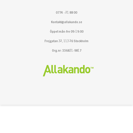
0774 - 21 88 00
Kontakt@allakando.se
Öppet mån-fre 09-19:00
Frejgatan 32, 113 26 Stockholm
Org.nr: 556831-9817