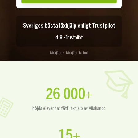
Sveriges bästa läxhjälp enligt Trustpilot
4.8 •
Trustpilot
Läxhjälp
Läxhjälp i Malmö
26 000+
Nöjda elever har fått läxhjälp av Allakando
15+