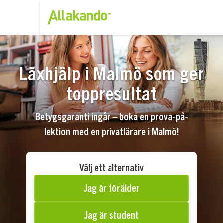
Läxhjälp i Malmö som ger
toppresultat
Betygsgaranti ingår – boka en prova-på-
lektion med en privatlärare i Malmö!
Välj ett alternativ
Jag är förälder
Jag är student