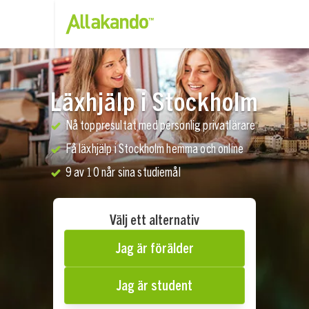
Läxhjälp i Stockholm
Nå toppresultat med personlig privatlärare
Få läxhjälp i Stockholm hemma och online
9 av 10 når sina studiemål
Välj ett alternativ
Jag är förälder
Jag är student