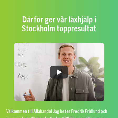
Därför ger vår läxhjälp i
Stockholm toppresultat
Välkommen till Allakando! Jag heter Fredrik Fridlund och