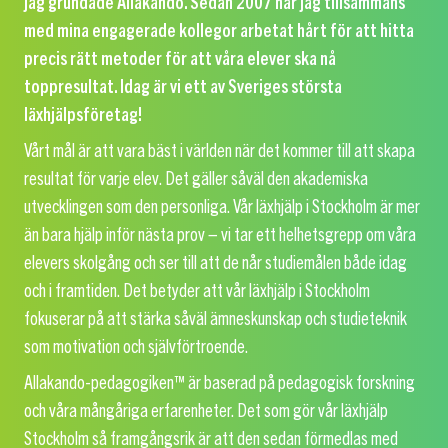
jag grundade Allakando. Sedan 2007 har jag tillsammans
med mina engagerade kollegor arbetat hårt för att hitta
precis rätt metoder för att våra elever ska nå
toppresultat. Idag är vi ett av Sveriges största
läxhjälpsföretag!
Vårt mål är att vara bäst i världen när det kommer till att skapa
resultat för varje elev. Det gäller såväl den akademiska
utvecklingen som den personliga. Vår läxhjälp i Stockholm är mer
än bara hjälp inför nästa prov – vi tar ett helhetsgrepp om våra
elevers skolgång och ser till att de når studiemålen både idag
och i framtiden. Det betyder att vår läxhjälp i Stockholm
fokuserar på att stärka såväl ämneskunskap och studieteknik
som motivation och självförtroende.
Allakando-pedagogiken™ är baserad på pedagogisk forskning
och våra mångåriga erfarenheter. Det som gör vår läxhjälp
Stockholm så framgångsrik är att den sedan förmedlas med