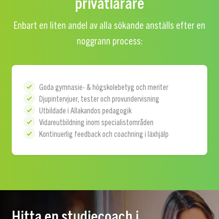
privatlärare
Enbart en liten andel av alla sökande anställs efter en
noggrann process:
Goda gymnasie- & högskolebetyg och meriter
Djupintervjuer, tester och provundervisning
Utbildade i Allakandos pedagogik
Vidareutbildning inom specialistområden
Kontinuerlig feedback och coachning i läxhjälp
Hitta en studiecoach i