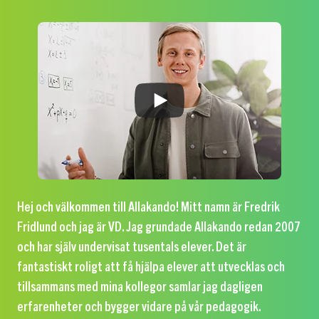
Hej och välkommen till Allakando! Mitt namn är Fredrik
Fridlund och jag är VD. Jag grundade Allakando redan 2007
och har själv undervisat tusentals elever. Det är
fantastiskt roligt att få hjälpa elever att utvecklas och
tillsammans med mina kollegor samlar jag dagligen
erfarenheter och bygger vidare på vår pedagogik.