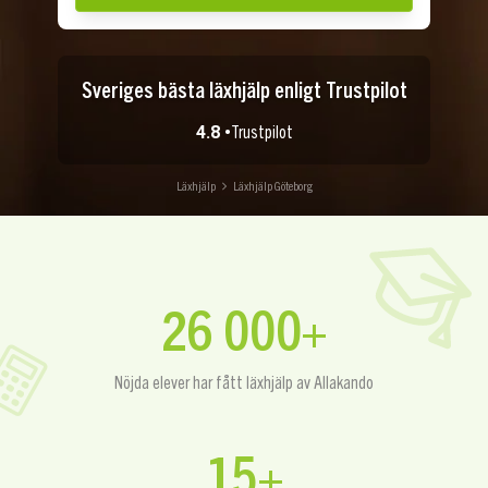
Sveriges bästa läxhjälp enligt Trustpilot
4.8 •
Trustpilot
Läxhjälp
Läxhjälp Göteborg
26 000+
Nöjda elever har fått läxhjälp av Allakando
15+