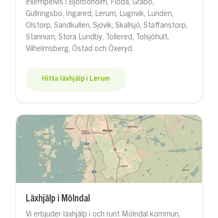
exempelvis i Björboholm, Floda, Gråbo,
Gullringsbo, Ingared, Lerum, Lugnvik, Lunden,
Olstorp, Sandkullen, Sjövik, Skallsjö, Staffanstorp,
Stannum, Stora Lundby, Tollered, Tolsjöhult,
Vilhelmsberg, Östad och Öxeryd.
Hitta läxhjälp i Lerum
Läxhjälp i Mölndal
Vi erbjuder läxhjälp i och runt Mölndal kommun,