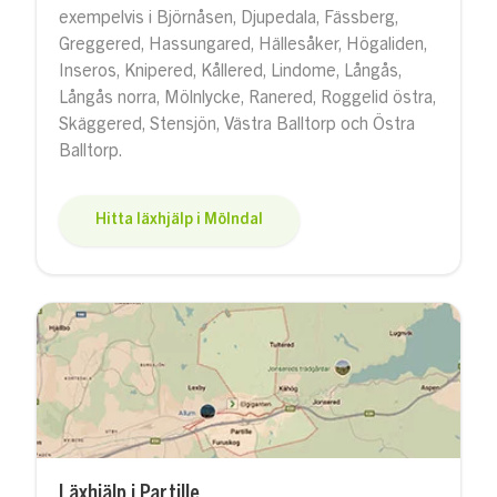
exempelvis i Björnåsen, Djupedala, Fässberg,
Greggered, Hassungared, Hällesåker, Högaliden,
Inseros, Knipered, Kållered, Lindome, Långås,
Långås norra, Mölnlycke, Ranered, Roggelid östra,
Skäggered, Stensjön, Västra Balltorp och Östra
Balltorp.
Hitta läxhjälp i Mölndal
Läxhjälp i Partille