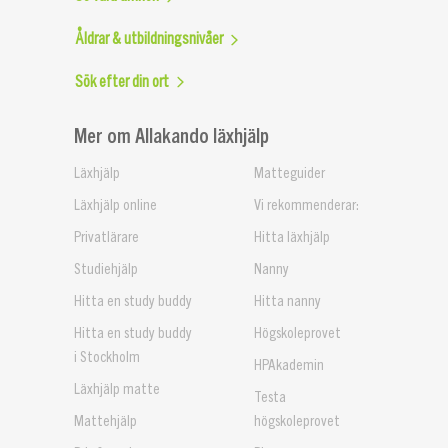
Åldrar & utbildningsnivåer
Sök efter din ort
Mer om Allakando läxhjälp
Läxhjälp
Matteguider
Läxhjälp online
Vi rekommenderar:
Privatlärare
Hitta läxhjälp
Studiehjälp
Nanny
Hitta en study buddy
Hitta nanny
Hitta en study buddy
Högskoleprovet
i Stockholm
HPAkademin
Läxhjälp matte
Testa
Mattehjälp
högskoleprovet