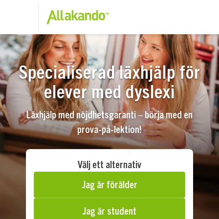
Specialiserad läxhjälp för
elever med dyslexi
Läxhjälp med nöjdhetsgaranti – börja med en
prova-på-lektion!
Välj ett alternativ
Jag är förälder
Jag är student