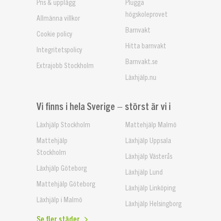
Pris & upplägg
Plugga
högskoleprovet
Allmänna villkor
Barnvakt
Cookie policy
Hitta barnvakt
Integritetspolicy
Barnvakt.se
Extrajobb Stockholm
Läxhjälp.nu
Vi finns i hela Sverige – störst är vi i
Läxhjälp Stockholm
Mattehjälp Malmö
Mattehjälp
Läxhjälp Uppsala
Stockholm
Läxhjälp Västerås
Läxhjälp Göteborg
Läxhjälp Lund
Mattehjälp Göteborg
Läxhjälp Linköping
Läxhjälp i Malmö
Läxhjälp Helsingborg
Se fler städer