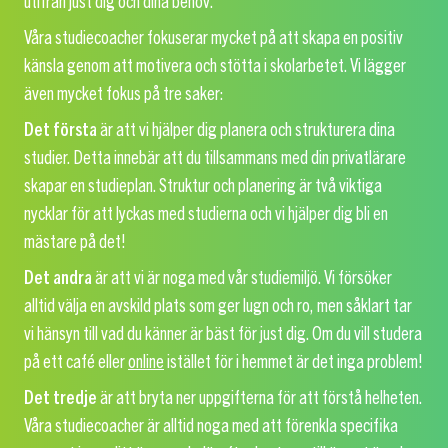
utifrån just dig och dina behov.
Våra studiecoacher fokuserar mycket på att skapa en positiv
känsla genom att motivera och stötta i skolarbetet. Vi lägger
även mycket fokus på tre saker:
Det första
är att vi hjälper dig planera och strukturera dina
studier. Detta innebär att du tillsammans med din privatlärare
skapar en studieplan. Struktur och planering är två viktiga
nycklar för att lyckas med studierna och vi hjälper dig bli en
mästare på det!
Det andra
är att vi är noga med vår studiemiljö. Vi försöker
alltid välja en avskild plats som ger lugn och ro, men såklart tar
vi hänsyn till vad du känner är bäst för just dig. Om du vill studera
på ett café eller
online
istället för i hemmet är det inga problem!
Det tredje
är att bryta ner uppgifterna för att förstå helheten.
Våra studiecoacher är alltid noga med att förenkla specifika