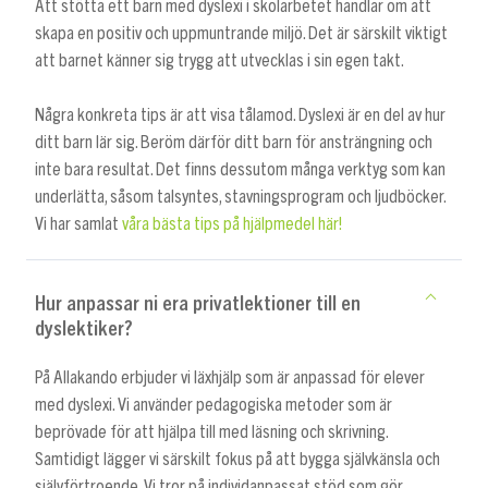
Att stötta ett barn med dyslexi i skolarbetet handlar om att
skapa en positiv och uppmuntrande miljö. Det är särskilt viktigt
att barnet känner sig trygg att utvecklas i sin egen takt.
Några konkreta tips är att visa tålamod. Dyslexi är en del av hur
ditt barn lär sig. Beröm därför ditt barn för ansträngning och
inte bara resultat. Det finns dessutom många verktyg som kan
underlätta, såsom talsyntes, stavningsprogram och ljudböcker.
Vi har samlat
våra bästa tips på hjälpmedel här!
Hur anpassar ni era privatlektioner till en
dyslektiker?
På Allakando erbjuder vi läxhjälp som är anpassad för elever
med dyslexi. Vi använder pedagogiska metoder som är
beprövade för att hjälpa till med läsning och skrivning.
Samtidigt lägger vi särskilt fokus på att bygga självkänsla och
självförtroende. Vi tror på individanpassat stöd som gör