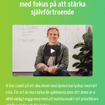
med fokus på att stärka
självförtroende
Vi tror starkt på att alla elever med dyslexi kan lyckas med rätt
stöd. För att du ska stärka din självkänsla inom ditt ämne är vi
alltid väldigt noggranna med att matcha exakt rätt privatlärare