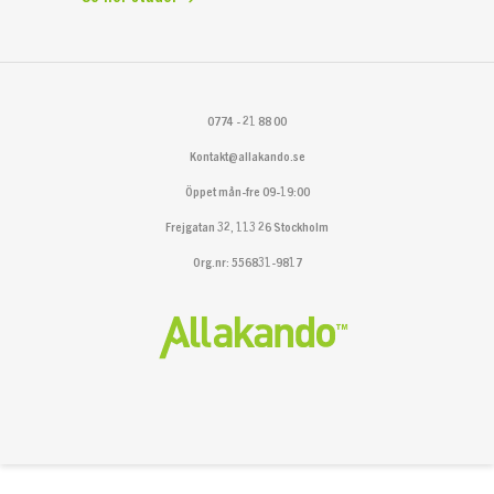
0774 - 21 88 00
Kontakt@allakando.se
Öppet mån-fre 09-19:00
Frejgatan 32, 113 26 Stockholm
Org.nr: 556831-9817