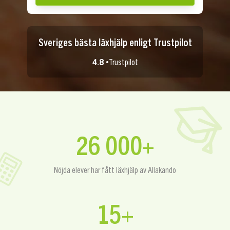
Sveriges bästa läxhjälp enligt Trustpilot
4.8 •
Trustpilot
26 000+
Nöjda elever har fått läxhjälp av Allakando
15+