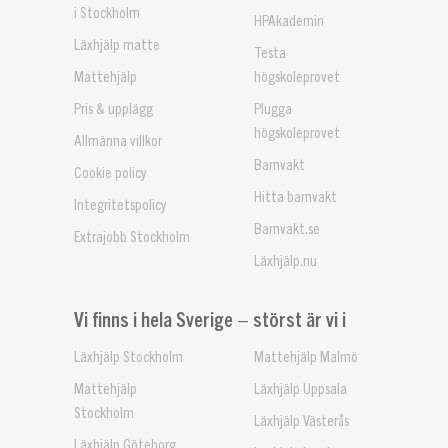
i Stockholm
HPAkademin
Läxhjälp matte
Testa
Mattehjälp
högskoleprovet
Pris & upplägg
Plugga
högskoleprovet
Allmänna villkor
Barnvakt
Cookie policy
Hitta barnvakt
Integritetspolicy
Barnvakt.se
Extrajobb Stockholm
Läxhjälp.nu
Vi finns i hela Sverige – störst är vi i
Läxhjälp Stockholm
Mattehjälp Malmö
Mattehjälp
Läxhjälp Uppsala
Stockholm
Läxhjälp Västerås
Läxhjälp Göteborg