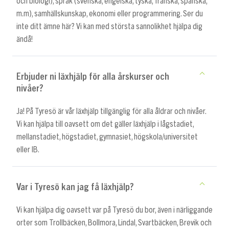
och biologi), språk (svenska, engelska, tyska, franska, spanska,
m.m), samhällskunskap, ekonomi eller programmering. Ser du
inte ditt ämne här? Vi kan med största sannolikhet hjälpa dig
ändå!
Erbjuder ni läxhjälp för alla årskurser och
nivåer?
Ja! På Tyresö är vår läxhjälp tillgänglig för alla åldrar och nivåer.
Vi kan hjälpa till oavsett om det gäller läxhjälp i lågstadiet,
mellanstadiet, högstadiet, gymnasiet, högskola/universitet
eller IB.
Var i Tyresö kan jag få läxhjälp?
Vi kan hjälpa dig oavsett var på Tyresö du bor, även i närliggande
orter som Trollbäcken, Bollmora, Lindal, Svartbäcken, Brevik och