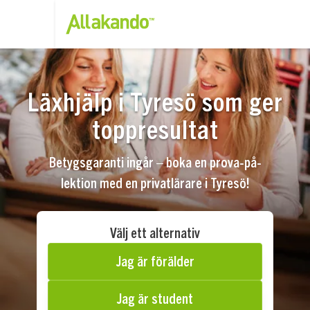
Läxhjälp i Tyresö som ger
toppresultat
Betygsgaranti ingår – boka en prova-på-
lektion med en privatlärare i Tyresö!
Välj ett alternativ
Jag är förälder
Jag är student