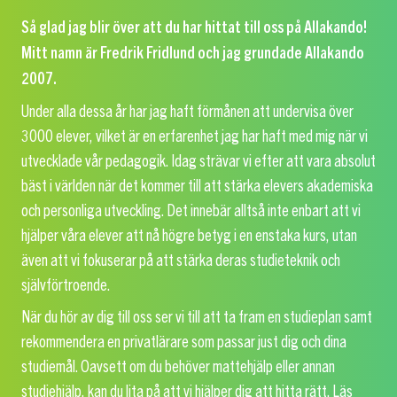
Så glad jag blir över att du har hittat till oss på Allakando!
Mitt namn är Fredrik Fridlund och jag grundade Allakando
2007.
Under alla dessa år har jag haft förmånen att undervisa över
3000 elever, vilket är en erfarenhet jag har haft med mig när vi
utvecklade vår pedagogik. Idag strävar vi efter att vara absolut
bäst i världen när det kommer till att stärka elevers akademiska
och personliga utveckling. Det innebär alltså inte enbart att vi
hjälper våra elever att nå högre betyg i en enstaka kurs, utan
även att vi fokuserar på att stärka deras studieteknik och
självförtroende.
När du hör av dig till oss ser vi till att ta fram en studieplan samt
rekommendera en privatlärare som passar just dig och dina
studiemål. Oavsett om du behöver mattehjälp eller annan
studiehjälp, kan du lita på att vi hjälper dig att hitta rätt. Läs