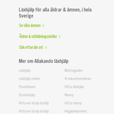
Läxhjälp för alla åldrar & ämnen, i hela
Sverige
Se våra ämnen
Åldrar & utbildningsnivåer
Sök efter din ort
Mer om Allakando läxhjälp
Läxhjälp
Matteguider
Läxhjälp online
Vi rekommenderar:
Privatlärare
Hitta läxhjälp
Studiehjälp
Nanny
Hitta en study buddy
Hitta nanny
Hitta en study buddy
Högskoleprovet