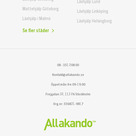
Läxhjälp Lund
Mattehjälp Göteborg
Läxhjälp Linköping
Läxhjälp i Malmö
Läxhjälp Helsingborg
Se fler städer
08 - 551 208 00
Kontakt@allakando.se
Öppet mån-fre 09-19:00
Frejgatan 32, 113 26 Stockholm
Org.nr: 556831-9817