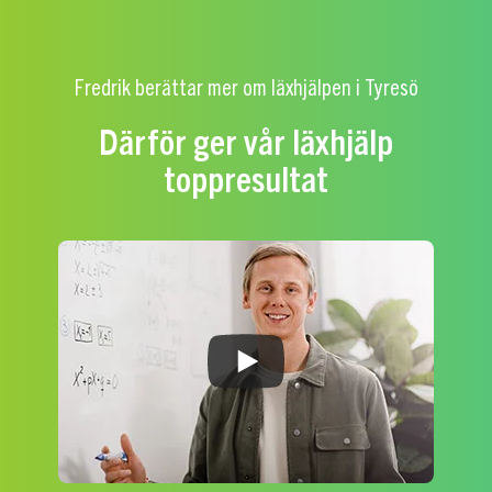
Fredrik berättar mer om läxhjälpen i Tyresö
Därför ger vår läxhjälp
toppresultat