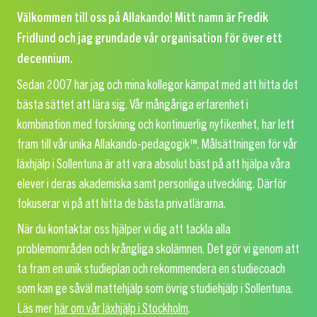
Välkommen till oss på Allakando! Mitt namn är Fredik
Fridlund och jag grundade vår organisation för över ett
decennium.
Sedan 2007 har jag och mina kollegor kämpat med att hitta det
bästa sättet att lära sig. Vår mångåriga erfarenhet i
kombination med forskning och kontinuerlig nyfikenhet, har lett
fram till vår unika Allakando-pedagogik™. Målsättningen för vår
läxhjälp i Sollentuna är att vara absolut bäst på att hjälpa våra
elever i deras akademiska samt personliga utveckling. Därför
fokuserar vi på att hitta de bästa privatlärarna.
När du kontaktar oss hjälper vi dig att tackla alla
problemområden och krångliga skolämnen. Det gör vi genom att
ta fram en unik studieplan och rekommendera en studiecoach
som kan ge såväl mattehjälp som övrig studiehjälp i Sollentuna.
Läs mer
här om vår läxhjälp i Stockholm
.