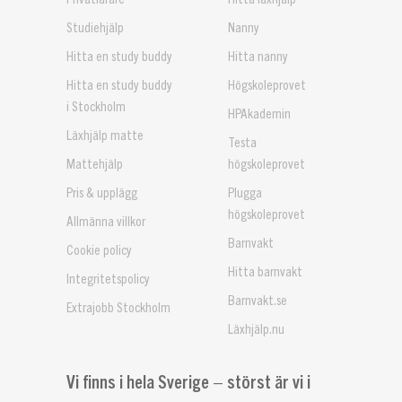
Studiehjälp
Nanny
Hitta en study buddy
Hitta nanny
Hitta en study buddy
Högskoleprovet
i Stockholm
HPAkademin
Läxhjälp matte
Testa
Mattehjälp
högskoleprovet
Pris & upplägg
Plugga
högskoleprovet
Allmänna villkor
Barnvakt
Cookie policy
Hitta barnvakt
Integritetspolicy
Barnvakt.se
Extrajobb Stockholm
Läxhjälp.nu
Vi finns i hela Sverige – störst är vi i