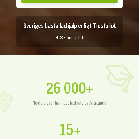
Sveriges bästa läxhjälp enligt Trustpilot
4.8 •
Trustpilot
26 000+
Nöjda elever har fått läxhjälp av Allakando
15+