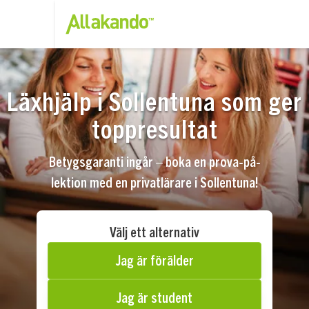
Läxhjälp i Sollentuna som ger
toppresultat
Betygsgaranti ingår – boka en prova-på-
lektion med en privatlärare i Sollentuna!
Välj ett alternativ
Jag är förälder
Jag är student