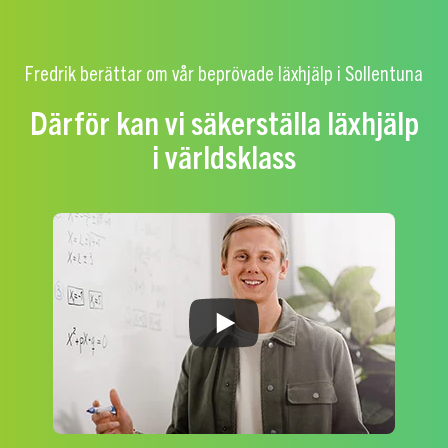
Fredrik berättar om vår beprövade läxhjälp i Sollentuna
Därför kan vi säkerställa läxhjälp
i världsklass