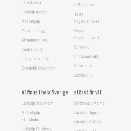
i Stockholm
HPAkademin
Läxhjälp matte
Testa
Mattehjälp
högskoleprovet
Pris & upplägg
Plugga
högskoleprovet
Allmänna villkor
Barnvakt
Cookie policy
Hitta barnvakt
Integritetspolicy
Barnvakt.se
Extrajobb Stockholm
Läxhjälp.nu
Vi finns i hela Sverige – störst är vi i
Läxhjälp Stockholm
Mattehjälp Malmö
Mattehjälp
Läxhjälp Uppsala
Stockholm
Läxhjälp Västerås
Läxhjälp Göteborg
Läxhjälp Lund