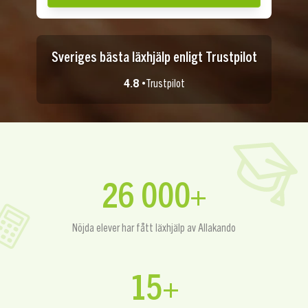
Sveriges bästa läxhjälp enligt Trustpilot
4.8 •
Trustpilot
26 000+
Nöjda elever har fått läxhjälp av Allakando
15+