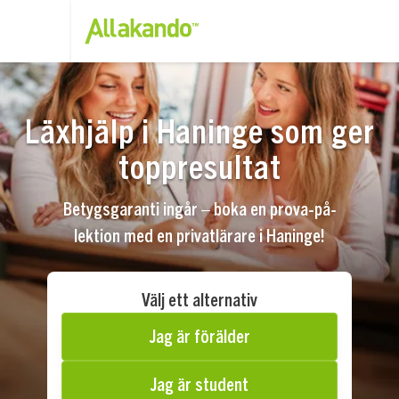
Läxhjälp i Haninge som ger
toppresultat
Betygsgaranti ingår – boka en prova-på-
lektion med en privatlärare i Haninge!
Välj ett alternativ
Jag är förälder
Jag är student