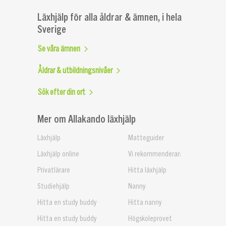
Läxhjälp för alla åldrar & ämnen, i hela
Sverige
Se våra ämnen
Åldrar & utbildningsnivåer
Sök efter din ort
Mer om Allakando läxhjälp
Läxhjälp
Matteguider
Läxhjälp online
Vi rekommenderar:
Privatlärare
Hitta läxhjälp
Studiehjälp
Nanny
Hitta en study buddy
Hitta nanny
Hitta en study buddy
Högskoleprovet