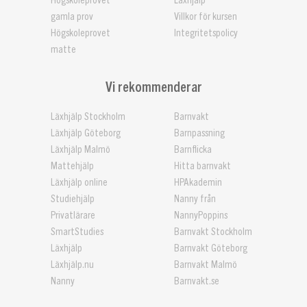
Högskoleprovet
Läxhjälp
gamla prov
Villkor för kursen
Högskoleprovet
Integritetspolicy
matte
Vi rekommenderar
Läxhjälp Stockholm
Barnvakt
Läxhjälp Göteborg
Barnpassning
Läxhjälp Malmö
Barnflicka
Mattehjälp
Hitta barnvakt
Läxhjälp online
HPAkademin
Studiehjälp
Nanny från
Privatlärare
NannyPoppins
SmartStudies
Barnvakt Stockholm
Läxhjälp
Barnvakt Göteborg
Läxhjälp.nu
Barnvakt Malmö
Nanny
Barnvakt.se