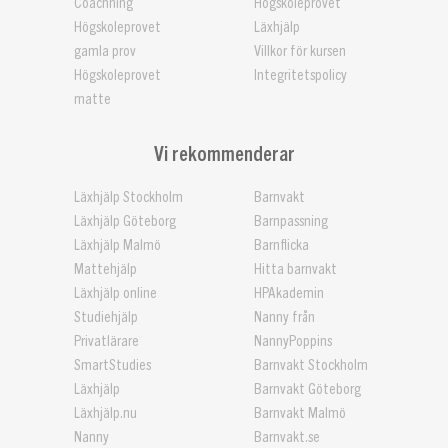
Coachning
Högskoleprovet
Högskoleprovet
Läxhjälp
gamla prov
Villkor för kursen
Högskoleprovet
Integritetspolicy
matte
Vi rekommenderar
Läxhjälp Stockholm
Barnvakt
Läxhjälp Göteborg
Barnpassning
Läxhjälp Malmö
Barnflicka
Mattehjälp
Hitta barnvakt
Läxhjälp online
HPAkademin
Studiehjälp
Nanny från
Privatlärare
NannyPoppins
SmartStudies
Barnvakt Stockholm
Läxhjälp
Barnvakt Göteborg
Läxhjälp.nu
Barnvakt Malmö
Nanny
Barnvakt.se