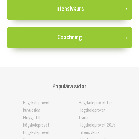
Intensivkurs
Coachning
Populära sidor
Högskoleprovet
Högskoleprovet test
huvudsida
Högskoleprovet
Plugga till
träna
högskoleprovet
Högskoleprovet 2025
Högskoleprovet
Intensivkurs