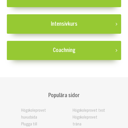
Intensivkurs
Coachning
Populära sidor
Högskoleprovet
Högskoleprovet test
huvudsida
Högskoleprovet
Plugga till
träna