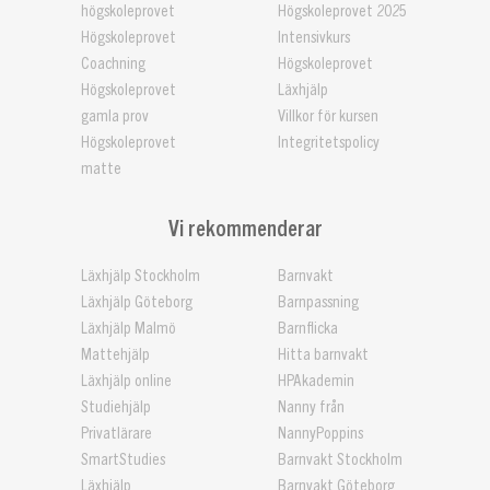
högskoleprovet
Högskoleprovet 2025
Högskoleprovet
Intensivkurs
Coachning
Högskoleprovet
Högskoleprovet
Läxhjälp
gamla prov
Villkor för kursen
Högskoleprovet
Integritetspolicy
matte
Vi rekommenderar
Läxhjälp Stockholm
Barnvakt
Läxhjälp Göteborg
Barnpassning
Läxhjälp Malmö
Barnflicka
Mattehjälp
Hitta barnvakt
Läxhjälp online
HPAkademin
Studiehjälp
Nanny från
Privatlärare
NannyPoppins
SmartStudies
Barnvakt Stockholm
Läxhjälp
Barnvakt Göteborg