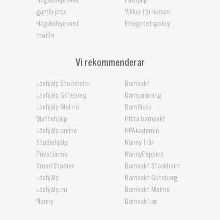
Högskoleprovet
Läxhjälp
gamla prov
Villkor för kursen
Högskoleprovet
Integritetspolicy
matte
Vi rekommenderar
Läxhjälp Stockholm
Barnvakt
Läxhjälp Göteborg
Barnpassning
Läxhjälp Malmö
Barnflicka
Mattehjälp
Hitta barnvakt
Läxhjälp online
HPAkademin
Studiehjälp
Nanny från
Privatlärare
NannyPoppins
SmartStudies
Barnvakt Stockholm
Läxhjälp
Barnvakt Göteborg
Läxhjälp.nu
Barnvakt Malmö
Nanny
Barnvakt.se