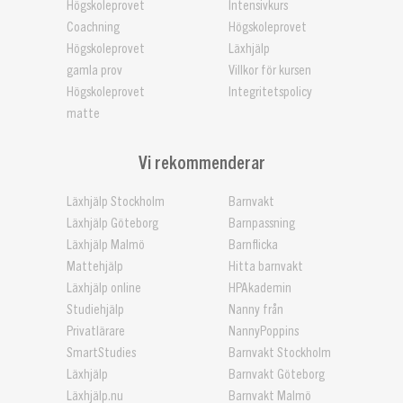
Högskoleprovet
Intensivkurs
Coachning
Högskoleprovet
Högskoleprovet
Läxhjälp
gamla prov
Villkor för kursen
Högskoleprovet
Integritetspolicy
matte
Vi rekommenderar
Läxhjälp Stockholm
Barnvakt
Läxhjälp Göteborg
Barnpassning
Läxhjälp Malmö
Barnflicka
Mattehjälp
Hitta barnvakt
Läxhjälp online
HPAkademin
Studiehjälp
Nanny från
Privatlärare
NannyPoppins
SmartStudies
Barnvakt Stockholm
Läxhjälp
Barnvakt Göteborg
Läxhjälp.nu
Barnvakt Malmö