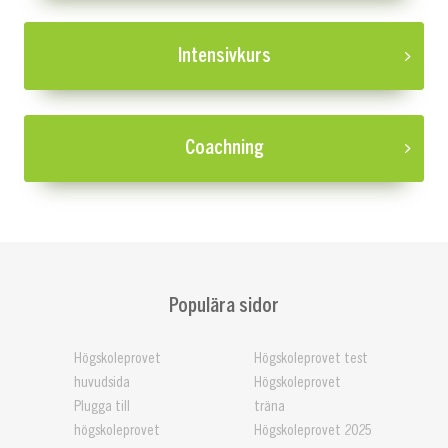
Intensivkurs
Coachning
Populära sidor
Högskoleprovet
Högskoleprovet test
huvudsida
Högskoleprovet
Plugga till
träna
högskoleprovet
Högskoleprovet 2025