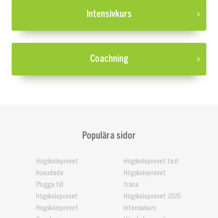
Intensivkurs
Coachning
Populära sidor
Högskoleprovet
Högskoleprovet test
huvudsida
Högskoleprovet
Plugga till
träna
högskoleprovet
Högskoleprovet 2025
Högskoleprovet
Intensivkurs