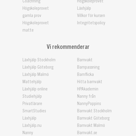
Coachning
Högskoleprovet
Högskoleprovet
Läxhjälp
gamla prov
Villkor för kursen
Högskoleprovet
Integritetspolicy
matte
Vi rekommenderar
Läxhjälp Stockholm
Barnvakt
Läxhjälp Göteborg
Barnpassning
Läxhjälp Malmö
Barnflicka
Mattehjälp
Hitta barnvakt
Läxhjälp online
HPAkademin
Studiehjälp
Nanny från
Privatlärare
NannyPoppins
SmartStudies
Barnvakt Stockholm
Läxhjälp
Barnvakt Göteborg
Läxhjälp.nu
Barnvakt Malmö
Nanny
Barnvakt.se