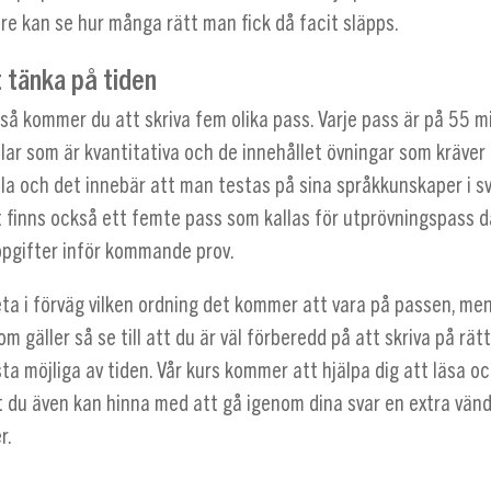
re kan se hur många rätt man fick då facit släpps.
t tänka på tiden
så kommer du att skriva fem olika pass. Varje pass är på 55 m
elar som är kvantitativa och de innehållet övningar som kräver
ala och det innebär att man testas på sina språkkunskaper i 
t finns också ett femte pass som kallas för utprövningspass 
ppgifter inför kommande prov.
eta i förväg vilken ordning det kommer att vara på passen, men 
m gäller så se till att du är väl förberedd på att skriva på rätt
ta möjliga av tiden. Vår kurs kommer att hjälpa dig att läsa o
t du även kan hinna med att gå igenom dina svar en extra vän
r.