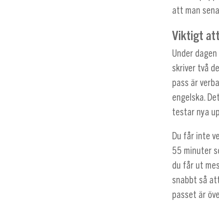
att man sena
Viktigt at
Under dagen 
skriver två d
pass är verb
engelska. De
testar nya u
Du får inte v
55 minuter so
du får ut mes
snabbt så at
passet är öve