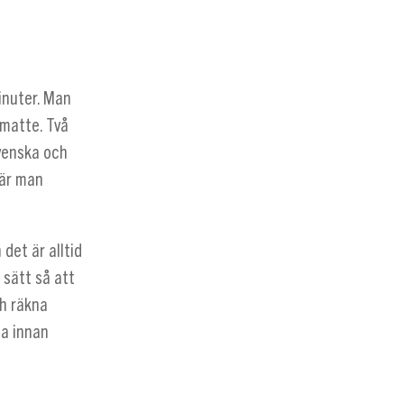
inuter. Man
 matte. Två
svenska och
där man
det är alltid
 sätt så att
ch räkna
da innan