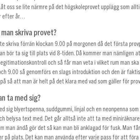
Låt oss se lite närmre på det högskoleprovet upplägg som alltid
 efter år…
 man skriva provet?
nte skriva förrän klockan 9.00 på morgonen då det första prov
n bör ta sig till plats vid 8-tiden. Då kommer man nämligen at
gitimationskontroll och så får man veta i vilket rum man ska 
och 9.00 så genomförs en slags introduktion och den är faktis
på så att man är helt på det klara med vad som gäller för pro
an ta med sig?
ed sig blyertspenna, suddgummi, linjal och en neonpenna som
ch belysa text med. Det går alltså inte att ta med miniräknare
Om man ändå gör det så kan man bli anklagad för fusk. Man får
r på plats. Det kan man använda efter varje pass för att föra 