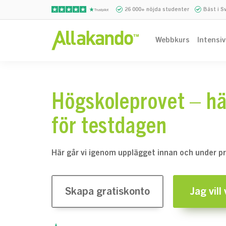
26 000+ nöjda studenter
Bäst i S
Webbkurs
Intensi
Högskoleprovet – hä
för testdagen
Här går vi igenom upplägget innan och under p
Skapa gratiskonto
Jag vill