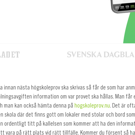
a innan nästa högskoleprov ska skrivas så får de som har anm
ningsavgiften information om var provet ska hållas. Man får e
ch man kan också hämta denna på
hogskoleprov.nu
. Det är oft
en skola där det finns gott om lokaler med stolar och bord so
 en ordentligt titt på kallelsen som kommer att ha den inform
tt vara på rätt plats vid rätt tillfälle. Kommer du försent så h