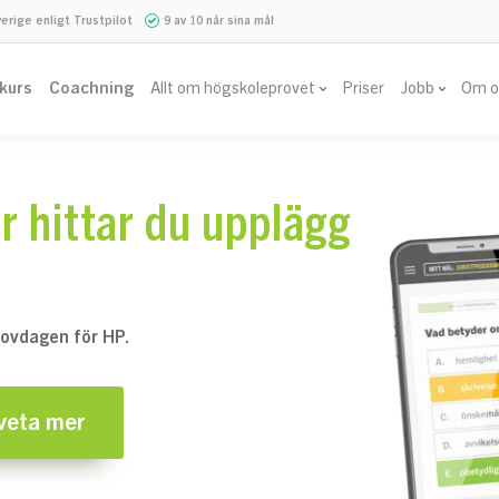
verige enligt Trustpilot
9 av 10 når sina mål
vkurs
Coachning
Allt om högskoleprovet
Priser
Jobb
Om o
r hittar du upplägg
rovdagen för HP.
 veta mer