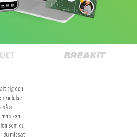
ält sig och
n kallelse
a så att
m man kan
ation som du
ar du missat