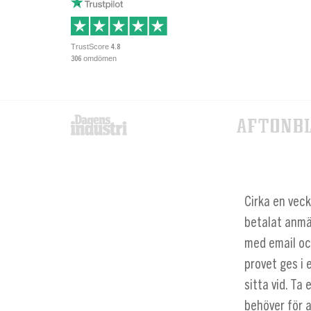
TrustScore
4.8
omdömen
306
Cirka en veck
betalat anmäl
med email o
provet ges i 
sitta vid. Ta
behöver för a