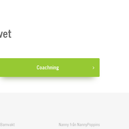
vet
Coachning
Barnvakt
Nanny från NannyPoppins