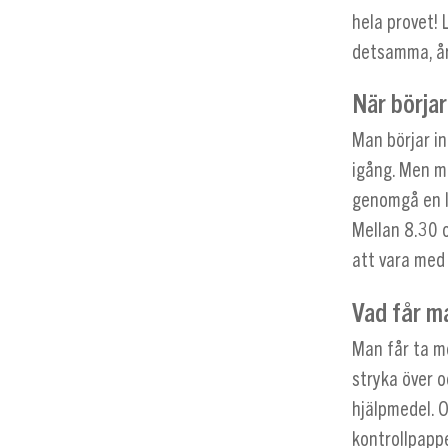
hela provet! 
detsamma, år
När börjar
Man börjar i
igång. Men ma
genomgå en le
Mellan 8.30 
att vara med 
Vad får m
Man får ta m
stryka över o
hjälpmedel. 
kontrollpappe