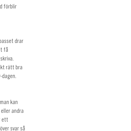
 förblir
passet drar
t få
skriva.
kt rätt bra
v-dagen.
 man kan
 eller andra
 ett
över svar så