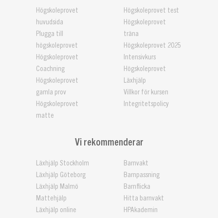
Högskoleprovet
Högskoleprovet test
huvudsida
Högskoleprovet
Plugga till
träna
högskoleprovet
Högskoleprovet 2025
Högskoleprovet
Intensivkurs
Coachning
Högskoleprovet
Högskoleprovet
Läxhjälp
gamla prov
Villkor för kursen
Högskoleprovet
Integritetspolicy
matte
Vi rekommenderar
Läxhjälp Stockholm
Barnvakt
Läxhjälp Göteborg
Barnpassning
Läxhjälp Malmö
Barnflicka
Mattehjälp
Hitta barnvakt
Läxhjälp online
HPAkademin