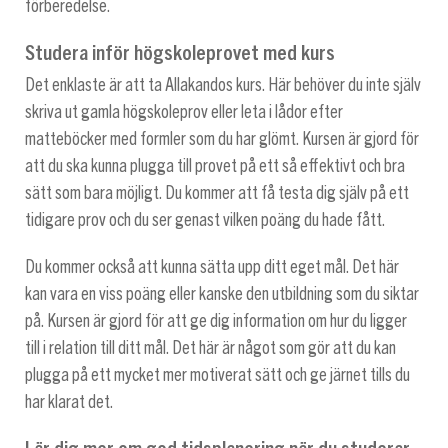
förberedelse.
Studera inför högskoleprovet med kurs
Det enklaste är att ta Allakandos kurs. Här behöver du inte själv
skriva ut gamla högskoleprov eller leta i lådor efter
matteböcker med formler som du har glömt. Kursen är gjord för
att du ska kunna plugga till provet på ett så effektivt och bra
sätt som bara möjligt. Du kommer att få testa dig själv på ett
tidigare prov och du ser genast vilken poäng du hade fått.
Du kommer också att kunna sätta upp ditt eget mål. Det här
kan vara en viss poäng eller kanske den utbildning som du siktar
på. Kursen är gjord för att ge dig information om hur du ligger
till i relation till ditt mål. Det här är något som gör att du kan
plugga på ett mycket mer motiverat sätt och ge järnet tills du
har klarat det.
Lär dig mer om god tidsplanering när du studerar