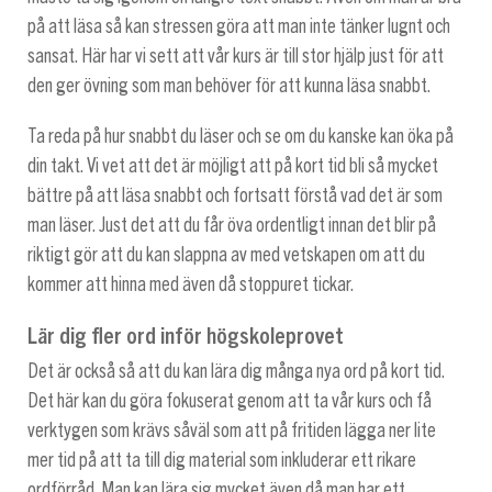
på att läsa så kan stressen göra att man inte tänker lugnt och
sansat. Här har vi sett att vår kurs är till stor hjälp just för att
den ger övning som man behöver för att kunna läsa snabbt.
Ta reda på hur snabbt du läser och se om du kanske kan öka på
din takt. Vi vet att det är möjligt att på kort tid bli så mycket
bättre på att läsa snabbt och fortsatt förstå vad det är som
man läser. Just det att du får öva ordentligt innan det blir på
riktigt gör att du kan slappna av med vetskapen om att du
kommer att hinna med även då stoppuret tickar.
Lär dig fler ord inför högskoleprovet
Det är också så att du kan lära dig många nya ord på kort tid.
Det här kan du göra fokuserat genom att ta vår kurs och få
verktygen som krävs såväl som att på fritiden lägga ner lite
mer tid på att ta till dig material som inkluderar ett rikare
ordförråd. Man kan lära sig mycket även då man har ett