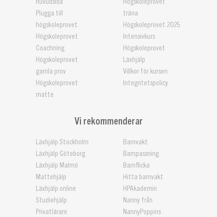
huvudsida
Högskoleprovet
Plugga till
träna
högskoleprovet
Högskoleprovet 2025
Högskoleprovet
Intensivkurs
Coachning
Högskoleprovet
Högskoleprovet
Läxhjälp
gamla prov
Villkor för kursen
Högskoleprovet
Integritetspolicy
matte
Vi rekommenderar
Läxhjälp Stockholm
Barnvakt
Läxhjälp Göteborg
Barnpassning
Läxhjälp Malmö
Barnflicka
Mattehjälp
Hitta barnvakt
Läxhjälp online
HPAkademin
Studiehjälp
Nanny från
Privatlärare
NannyPoppins