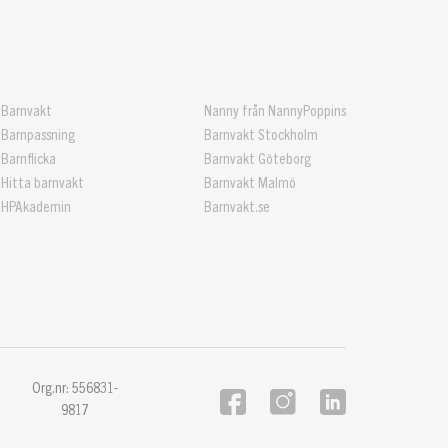
Barnvakt
Nanny från NannyPoppins
Barnpassning
Barnvakt Stockholm
Barnflicka
Barnvakt Göteborg
Hitta barnvakt
Barnvakt Malmö
HPAkademin
Barnvakt.se
Org.nr: 556831-
9817