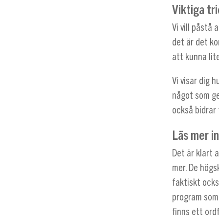
Viktiga tr
Vi vill påstå
det är det k
att kunna li
Vi visar dig 
något som ge
också bidrar 
Läs mer i
Det är klart 
mer. De högs
faktiskt ocks
program som 
finns ett ord