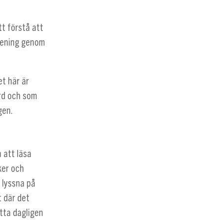
tt förstå att
 mening genom
et här är
ord och som
gen.
 att läsa
ker och
r lyssna på
 där det
etta dagligen