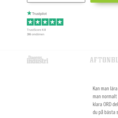
TrustScore
4.8
omdömen
306
Kan man lära 
man normalt s
klara ORD del
du på bästa s