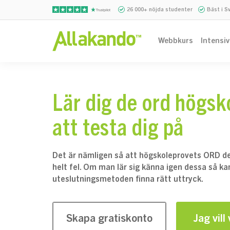
26 000+ nöjda studenter
Bäst i S
Webbkurs
Intensi
Lär dig de ord högs
att testa dig på
Det är nämligen så att högskoleprovets ORD d
helt fel. Om man lär sig känna igen dessa så 
uteslutningsmetoden finna rätt uttryck.
Skapa gratiskonto
Jag vill