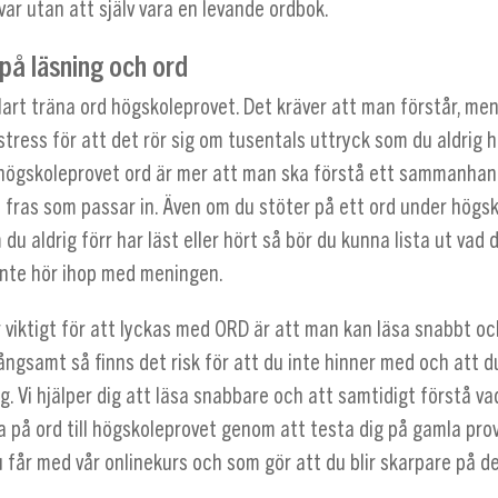
var utan att själv vara en levande ordbok.
 på läsning och ord
lart träna ord högskoleprovet. Det kräver att man förstår, me
stress för att det rör sig om tusentals uttryck som du aldrig ha
ögskoleprovet ord är mer att man ska förstå ett sammanha
en fras som passar in. Även om du stöter på ett ord under högs
du aldrig förr har läst eller hört så bör du kunna lista ut vad
 inte hör ihop med meningen.
 viktigt för att lyckas med ORD är att man kan läsa snabbt oc
långsamt så finns det risk för att du inte hinner med och att 
g. Vi hjälper dig att läsa snabbare och att samtidigt förstå va
 på ord till högskoleprovet genom att testa dig på gamla prov
får med vår onlinekurs och som gör att du blir skarpare på d