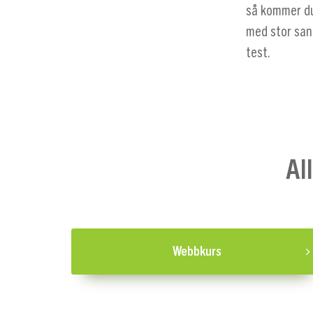
så kommer du
med stor san
test.
Al
Webbkurs