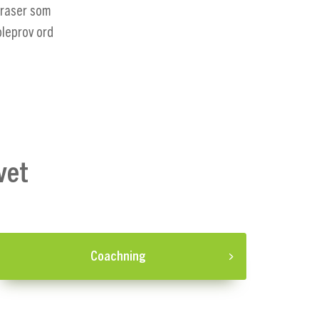
fraser som
leprov ord
vet
Coachning