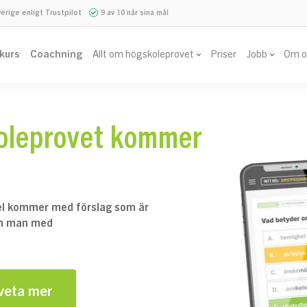
verige enligt Trustpilot
9 av 10 når sina mål
vkurs
Coachning
Allt om högskoleprovet
Priser
Jobb
Om o
koleprovet kommer
el kommer med förslag som är
kan man med
 veta mer