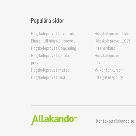
Populära sidor
Högskoleprovet huvudsida
Högskoleprovet träna
Plugga till högskoleprovet
Högskoleprovet 2025
Högskoleprovet Coachning
Intensivkurs
Högskoleprovet gamla
Högskoleprovet
prov
Läxhjälp
Högskoleprovet matte
Villkor för kursen
Högskoleprovet test
Integritetspolicy
Kontakt@allakando.se