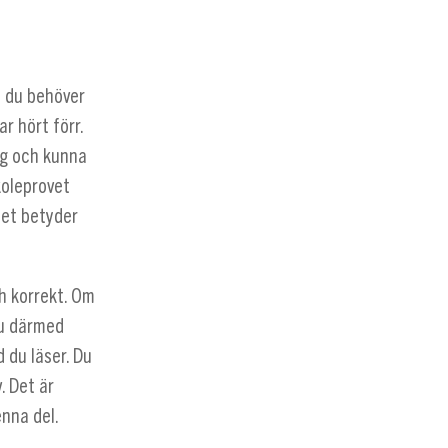
n du behöver
r hört förr.
ng och kunna
koleprovet
 det betyder
h korrekt. Om
du därmed
d du läser. Du
. Det är
enna del.