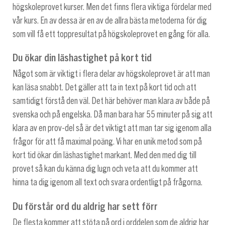
högskoleprovet kurser. Men det finns flera viktiga fördelar med
vår kurs. En av dessa är en av de allra bästa metoderna för dig
som vill få ett toppresultat på högskoleprovet en gång för alla.
Du ökar din läshastighet på kort tid
Något som är viktigt i flera delar av högskoleprovet är att man
kan läsa snabbt. Det gäller att ta in text på kort tid och att
samtidigt förstå den väl. Det här behöver man klara av både på
svenska och på engelska. Då man bara har 55 minuter på sig att
klara av en prov-del så är det viktigt att man tar sig igenom alla
frågor för att få maximal poäng. Vi har en unik metod som på
kort tid ökar din läshastighet markant. Med den med dig till
provet så kan du känna dig lugn och veta att du kommer att
hinna ta dig igenom all text och svara ordentligt på frågorna.
Du förstår ord du aldrig har sett förr
De flesta kommer att stöta på ord i orddelen som de aldrig har