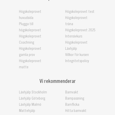
Högskoleprovet
Högskoleprovet test
huvudsida
Högskoleprovet
Plugga till
träna
högskoleprovet
Högskoleprovet 2025
Högskoleprovet
Intensivkurs
Coachning
Högskoleprovet
Högskoleprovet
Läxhjälp
gamla prov
Villkor för kursen
Högskoleprovet
Integritetspolicy
matte
Vi rekommenderar
Läxhjälp Stockholm
Barnvakt
Läxhjälp Göteborg
Barnpassning
Läxhjälp Malmö
Barnflicka
Mattehjälp
Hitta barnvakt