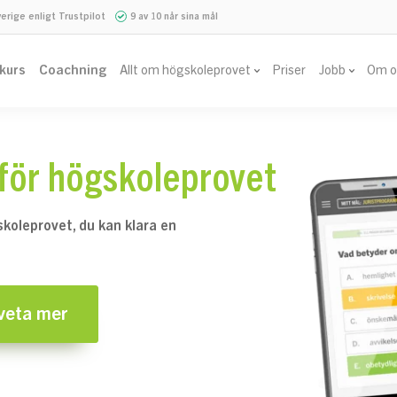
verige enligt Trustpilot
9 av 10 når sina mål
vkurs
Coachning
Allt om högskoleprovet
Priser
Jobb
Om o
nför högskoleprovet
gskoleprovet, du kan klara en
 veta mer