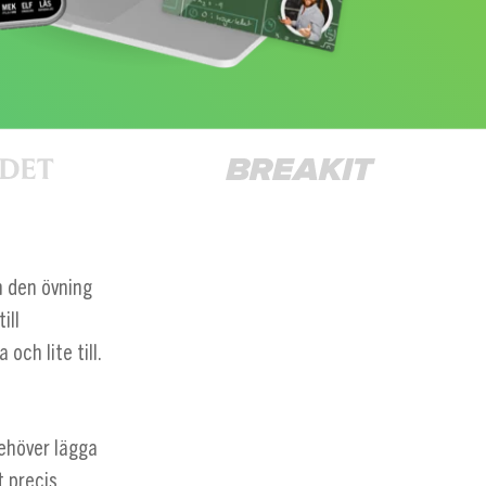
h den övning
ill
ch lite till.
behöver lägga
t precis