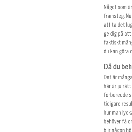
Något som är 
framsteg. När
att ta det lu
ge dig på at
faktiskt mång
du kan göra d
Då du beh
Det är många 
här är ju rät
förberedde si
tidigare resul
hur man lyck
behöver få or
blir någon höj