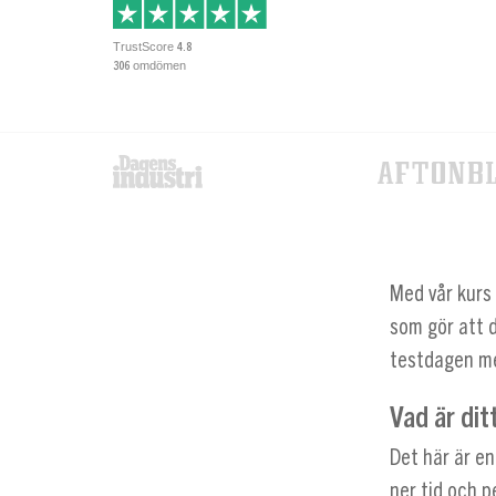
TrustScore
4.8
omdömen
306
Med vår kurs
som gör att d
testdagen med
Vad är di
Det här är en
ner tid och p