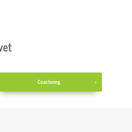
vet
Coachning