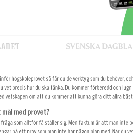
 inför högskoleprovet så får du de verktyg som du behöver, oc
u vet precis hur du ska tänka. Du kommer förberedd och lugn t
 vetskapen om att du kommer att kunna göra ditt allra bästa o
tt mål med provet?
 fråga som alltför få ställer sig. Men faktum är att man inte 
engar på ett prov som man inte har någon plan med. När du ve