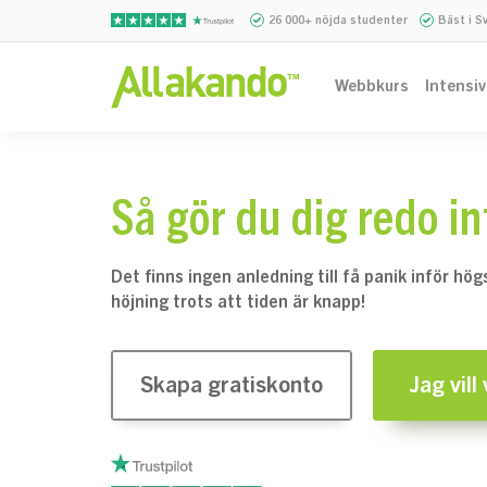
26 000+ nöjda studenter
Bäst i S
Webbkurs
Intensi
Så gör du dig redo i
Det finns ingen anledning till få panik inför hö
höjning trots att tiden är knapp!
Skapa gratiskonto
Jag vill