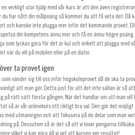
en verkligt stor hjälp med vår kurs är att den även registrerar
 du har nått din målpoäng så kommer du att få veta det. Då k
gnt och kanske inte plugga mer inför det kommande provet. Ell
t spetsa din kompetens ännu mer och få en ännu högre poäng. 
a som lyckas göra för det är kul och enkelt att plugga med vå
et när du vill på mobilen eller på en dator.
över ta provet igen
som vänder sig till oss inför högskoleprovet då de ska ta prov
t vanligt att man gör. Detta just för att det inte sällan är så a
g på rätt sätt första gången. När det handlar om att man vill 
tat så är vår onlinekurs ett riktigt bra val. Den gör det möjligt 
as med utmaningen och att fokusera på de delar som man ver
dning på. Dessutom så är det så att vi lovar pengarna tillbaka
ning vilket vi kan göra då vi vet att kursen ger resultat!