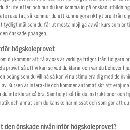
du är ute efter, och hur du kan komma in på önskad utbildning
ts resultat, så kommer du att kunna göra riktigt bra ifrån dig
 tydligt mål som du får ut mesta möjliga av vår kurs som är til
å den önskade poängen.
inför högskoleprovet
om du kommer att få av oss är verkliga frågor från tidigare pr
la provet så att vi kan se vad du klarar och var du behöver hjä
en poäng som du vill nå så kan vi nu stimulera dig med de övn
 av. Kursen är interaktiv och kommer automatiskt att erbjuda
 du inte klarar så bra. Samtidigt så får du instruktioner och h
atik och annat som du kanske har missat och som gör att du i
tt den önskade nivån inför högskoleprovet?