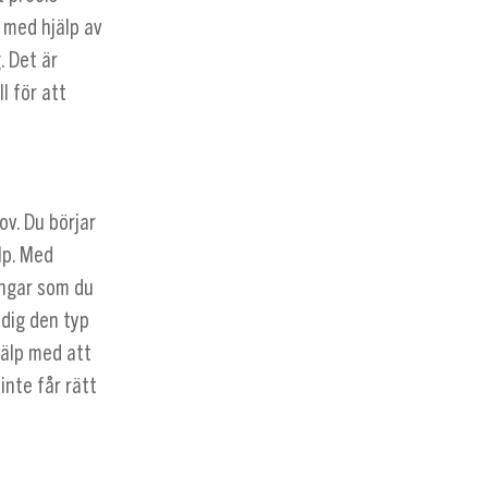
 med hjälp av
. Det är
l för att
ov. Du börjar
lp. Med
ingar som du
 dig den typ
jälp med att
nte får rätt