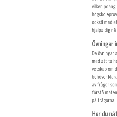
vilken poäng 
högskoleprove
också med ett
hjälpa dig n
Övningar 
De övningar s
med att ta he
vetskap om d
behöver klara
av frågor som
förstå matem
på frågorna.
Har du nå