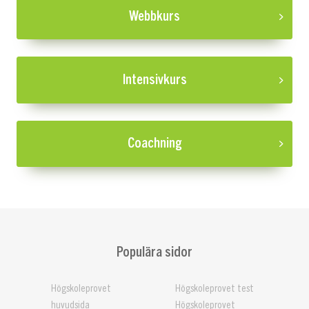
Webbkurs
Intensivkurs
Coachning
Populära sidor
Högskoleprovet
Högskoleprovet test
huvudsida
Högskoleprovet