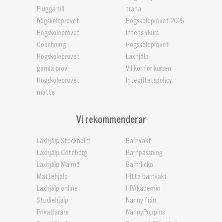
Plugga till
träna
högskoleprovet
Högskoleprovet 2025
Högskoleprovet
Intensivkurs
Coachning
Högskoleprovet
Högskoleprovet
Läxhjälp
gamla prov
Villkor för kursen
Högskoleprovet
Integritetspolicy
matte
Vi rekommenderar
Läxhjälp Stockholm
Barnvakt
Läxhjälp Göteborg
Barnpassning
Läxhjälp Malmö
Barnflicka
Mattehjälp
Hitta barnvakt
Läxhjälp online
HPAkademin
Studiehjälp
Nanny från
Privatlärare
NannyPoppins