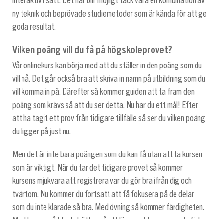
interaktivt sätt. Det här blir möjligt tack vara en kombination av
ny teknik och beprövade studiemetoder som är kända för att ge
goda resultat.
Vilken poäng vill du få på högskoleprovet?
Vår onlinekurs kan börja med att du ställer in den poäng som du
vill nå. Det går också bra att skriva in namn på utbildning som du
vill komma in på. Därefter så kommer guiden att ta fram den
poäng som krävs så att du ser detta. Nu har du ett mål! Efter
att ha tagit ett prov från tidigare tillfälle så ser du vilken poäng
du ligger på just nu.
Men det är inte bara poängen som du kan få utan att ta kursen
som är viktigt. När du tar det tidigare provet så kommer
kursens mjukvara att registrera var du gör bra ifrån dig och
tvärtom. Nu kommer du fortsatt att få fokusera på de delar
som du inte klarade så bra. Med övning så kommer färdigheten.