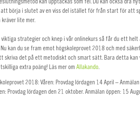
eslutningsmetod kan upptäckas som fel. Du kan också dra nyt
tt börja i slutet av en viss del istället för från start för att 
kräver lite mer.
g viktiga strategier och knep i vår onlinekurs så får du ett helt
 Nu kan du se fram emot högskoleprovet 2018 och med säkerh
t skriva det på ett metodiskt och smart sätt. Bara detta kan
åtskilliga extra poäng! Läs mer om
Allakando
.
koleprovet 2018: Våren: Provdag lördagen 14 April – Anmälan
ten: Provdag lördagen den 21 oktober. Anmälan öppen: 15 Augu