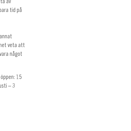
ta av
spara tid på
 annat
et veta att
 vara något
 öppen: 15
sti – 3