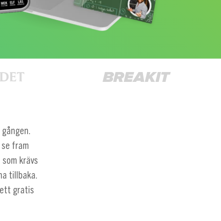
a gången.
 se fram
t som krävs
a tillbaka.
ett gratis