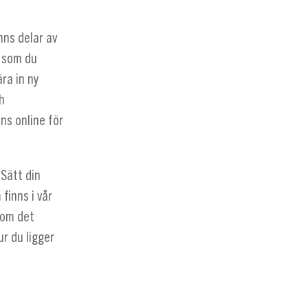
nns delar av
r som du
ra in ny
h
nns online för
Sätt din
finns i vår
som det
r du ligger