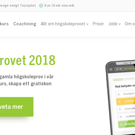
verige enligt Trustpilot
9 av 10 når sina mål
vkurs
Coachning
Allt om högskoleprovet
Priser
Jobb
Om o
provet 2018
gamla högskoleprov i vår
urs, skapa ett gratiskon
 veta mer