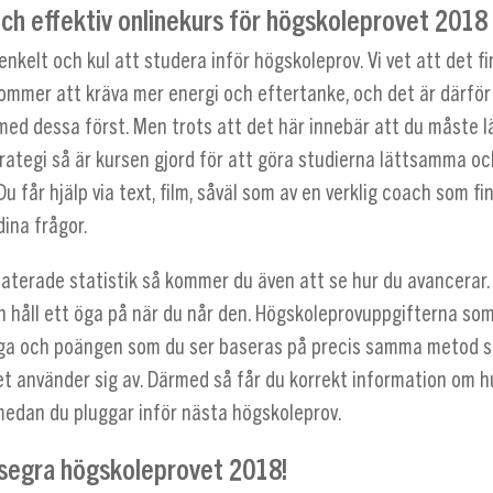
och effektiv onlinekurs för högskoleprovet 2018
enkelt och kul att studera inför högskoleprov. Vi vet att det fi
ommer att kräva mer energi och eftertanke, och det är därfö
med dessa först. Men trots att det här innebär att du måste lä
rategi så är kursen gjord för att göra studierna lättsamma oc
Du får hjälp via text, film, såväl som av en verklig coach som fi
dina frågor.
aterade statistik så kommer du även att se hur du avancerar. 
håll ett öga på när du når den. Högskoleprovuppgifterna som 
liga och poängen som du ser baseras på precis samma metod 
et använder sig av. Därmed så får du korrekt information om hu
 medan du pluggar inför nästa högskoleprov.
segra högskoleprovet 2018!