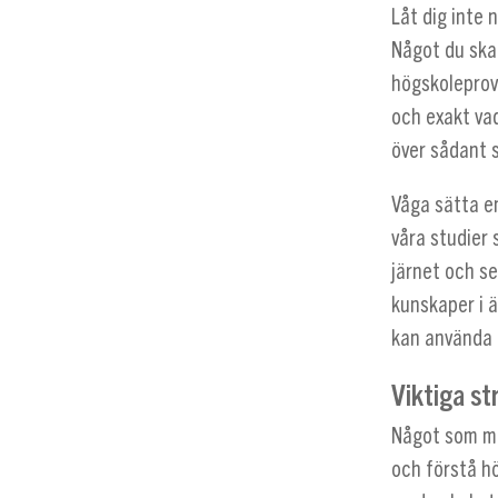
Låt dig inte 
Något du ska 
högskoleprove
och exakt vad
över sådant s
Våga sätta en
våra studier 
järnet och se
kunskaper i 
kan använda f
Viktiga s
Något som må
och förstå hö