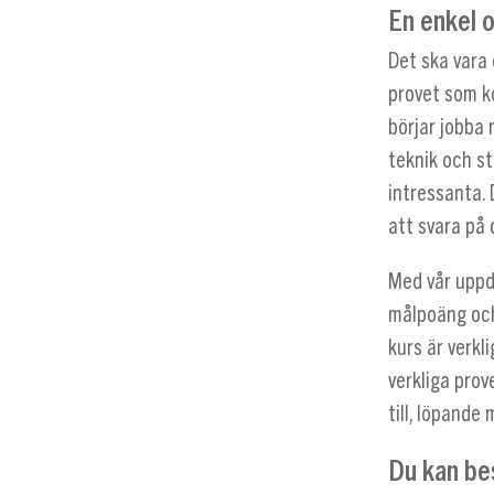
En enkel 
Det ska vara 
provet som k
börjar jobba 
teknik och st
intressanta. 
att svara på 
Med vår uppd
målpoäng och 
kurs är verk
verkliga prov
till, löpande
Du kan be