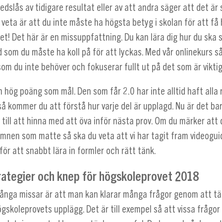
nedslås av tidigare resultat eller av att andra säger att det är 
veta är att du inte måste ha högsta betyg i skolan för att få
t! Det här är en missuppfattning. Du kan lära dig hur du ska s
 som du måste ha koll på för att lyckas. Med vår onlinekurs s
om du inte behöver och fokuserar fullt ut på det som är viktig
 hög poäng som mål. Den som får 2.0 har inte alltid haft alla 
så kommer du att förstå hur varje del är upplagd. Nu är det ba
 till att hinna med att öva inför nästa prov. Om du märker att
ämnen som matte så ska du veta att vi har tagit fram videogu
ör att snabbt lära in formler och rätt tänk.
trategier och knep för högskoleprovet 2018
nga missar är att man kan klarar många frågor genom att tä
gskoleprovets upplägg. Det är till exempel så att vissa frågor