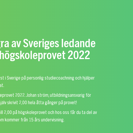
gra av Sveriges ledande
r högskoleprovet 2022
rst i Sverige på personlig studiecoachning och hjälper
at.
leprovet 2022. Johan ström, utbildningsansvarig för
älv skrivit 2,00 hela åtta gånger på provet!
till 2,00 på högskoleprovet och hos oss får du ta del av
om kommer från 15 års undervisning.