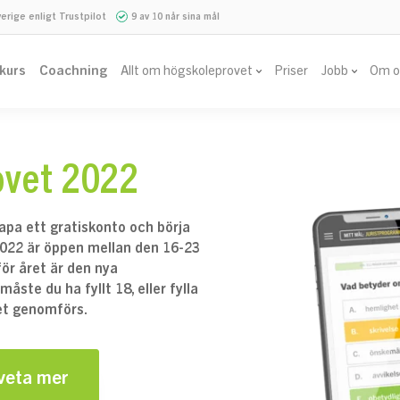
verige enligt Trustpilot
9 av 10 når sina mål
vkurs
Coachning
Allt om högskoleprovet
Priser
Jobb
Om o
ovet 2022
kapa ett gratiskonto och börja
2022 är öppen mellan den 16-23
för året är den nya
måste du ha fyllt 18, eller fylla
et genomförs.
 veta mer