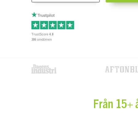
TrustScore
4.8
omdömen
306
Från 15+ å