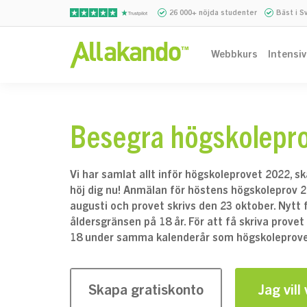
26 000+ nöjda studenter
Bäst i S
Webbkurs
Intensi
Besegra högskolepr
Vi har samlat allt inför högskoleprovet 2022, s
höj dig nu! Anmälan för höstens högskoleprov 
augusti och provet skrivs den 23 oktober. Nytt 
åldersgränsen på 18 år. För att få skriva provet 
18 under samma kalenderår som högskoleprov
Skapa gratiskonto
Jag vill