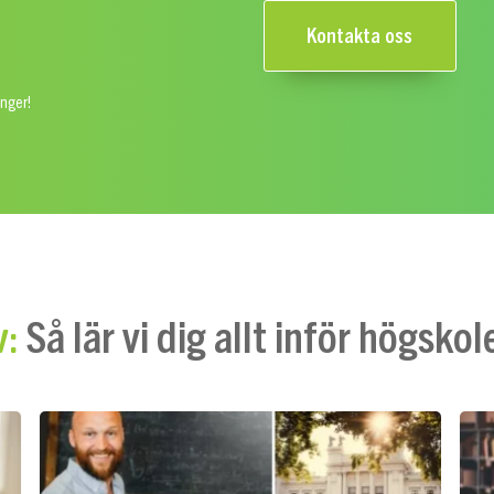
Kontakta oss
ånger!
Så lär vi dig allt inför högsk
v: