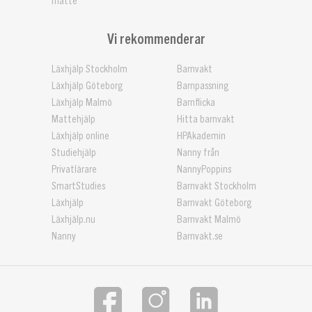
matte
Vi rekommenderar
Läxhjälp Stockholm
Barnvakt
Läxhjälp Göteborg
Barnpassning
Läxhjälp Malmö
Barnflicka
Mattehjälp
Hitta barnvakt
Läxhjälp online
HPAkademin
Studiehjälp
Nanny från
Privatlärare
NannyPoppins
SmartStudies
Barnvakt Stockholm
Läxhjälp
Barnvakt Göteborg
Läxhjälp.nu
Barnvakt Malmö
Nanny
Barnvakt.se