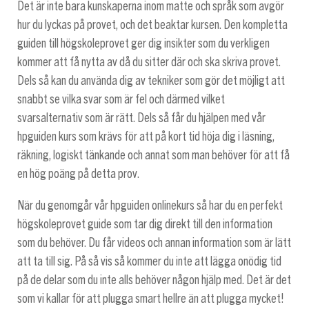
Det är inte bara kunskaperna inom matte och språk som avgör
hur du lyckas på provet, och det beaktar kursen. Den kompletta
guiden till högskoleprovet ger dig insikter som du verkligen
kommer att få nytta av då du sitter där och ska skriva provet.
Dels så kan du använda dig av tekniker som gör det möjligt att
snabbt se vilka svar som är fel och därmed vilket
svarsalternativ som är rätt. Dels så får du hjälpen med vår
hpguiden kurs som krävs för att på kort tid höja dig i läsning,
räkning, logiskt tänkande och annat som man behöver för att få
en hög poäng på detta prov.
När du genomgår vår hpguiden onlinekurs så har du en perfekt
högskoleprovet guide som tar dig direkt till den information
som du behöver. Du får videos och annan information som är lätt
att ta till sig. På så vis så kommer du inte att lägga onödig tid
på de delar som du inte alls behöver någon hjälp med. Det är det
som vi kallar för att plugga smart hellre än att plugga mycket!