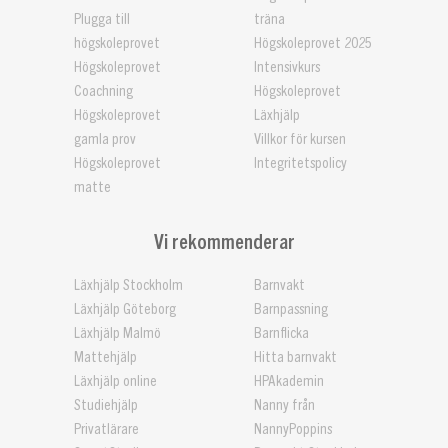
Plugga till
träna
högskoleprovet
Högskoleprovet 2025
Högskoleprovet
Intensivkurs
Coachning
Högskoleprovet
Högskoleprovet
Läxhjälp
gamla prov
Villkor för kursen
Högskoleprovet
Integritetspolicy
matte
Vi rekommenderar
Läxhjälp Stockholm
Barnvakt
Läxhjälp Göteborg
Barnpassning
Läxhjälp Malmö
Barnflicka
Mattehjälp
Hitta barnvakt
Läxhjälp online
HPAkademin
Studiehjälp
Nanny från
Privatlärare
NannyPoppins