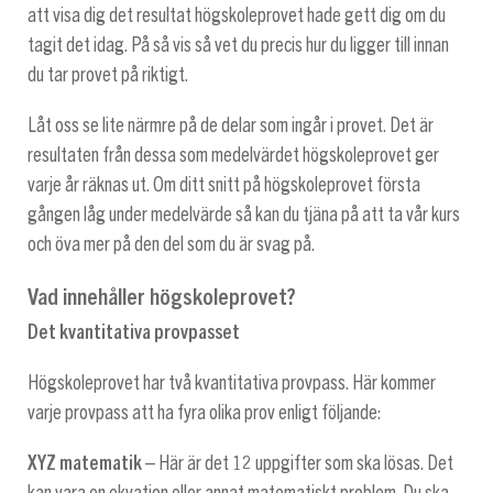
att visa dig det resultat högskoleprovet hade gett dig om du
tagit det idag. På så vis så vet du precis hur du ligger till innan
du tar provet på riktigt.
Låt oss se lite närmre på de delar som ingår i provet. Det är
resultaten från dessa som medelvärdet högskoleprovet ger
varje år räknas ut. Om ditt snitt på högskoleprovet första
gången låg under medelvärde så kan du tjäna på att ta vår kurs
och öva mer på den del som du är svag på.
Vad innehåller högskoleprovet?
Det kvantitativa provpasset
Högskoleprovet har två kvantitativa provpass. Här kommer
varje provpass att ha fyra olika prov enligt följande:
XYZ matematik
– Här är det 12 uppgifter som ska lösas. Det
kan vara en ekvation eller annat matematiskt problem. Du ska