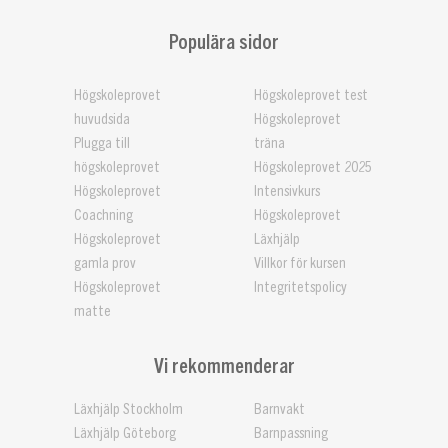
Populära sidor
Högskoleprovet
Högskoleprovet test
huvudsida
Högskoleprovet
Plugga till
träna
högskoleprovet
Högskoleprovet 2025
Högskoleprovet
Intensivkurs
Coachning
Högskoleprovet
Högskoleprovet
Läxhjälp
gamla prov
Villkor för kursen
Högskoleprovet
Integritetspolicy
matte
Vi rekommenderar
Läxhjälp Stockholm
Barnvakt
Läxhjälp Göteborg
Barnpassning