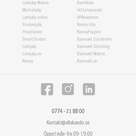
Läxhjälp Malmö
Barnflicka
Mattehjälp
Hitta barnvakt
Läxhjälp online
HPAkademin
Studiehjälp
Nanny från
Privatlärare
NannyPoppins
SmartStudies
Barnvakt Stockholm
Läxhjälp
Barnvakt Göteborg
Läxhjälp.nu
Barnvakt Malmö
Nanny
Barnvakt.se
0774 - 21 88 00
Kontakt@allakando.se
Öppet mån-fre 09-19:00