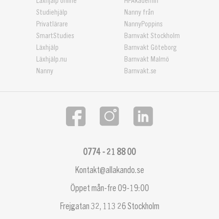
Läxhjälp online
HPAkademin
Studiehjälp
Nanny från
Privatlärare
NannyPoppins
SmartStudies
Barnvakt Stockholm
Läxhjälp
Barnvakt Göteborg
Läxhjälp.nu
Barnvakt Malmö
Nanny
Barnvakt.se
0774 - 21 88 00
Kontakt@allakando.se
Öppet mån-fre 09-19:00
Frejgatan 32, 113 26 Stockholm