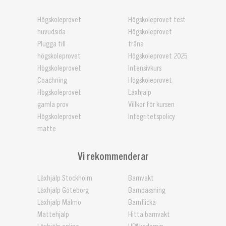
Högskoleprovet
Högskoleprovet test
huvudsida
Högskoleprovet
Plugga till
träna
högskoleprovet
Högskoleprovet 2025
Högskoleprovet
Intensivkurs
Coachning
Högskoleprovet
Högskoleprovet
Läxhjälp
gamla prov
Villkor för kursen
Högskoleprovet
Integritetspolicy
matte
Vi rekommenderar
Läxhjälp Stockholm
Barnvakt
Läxhjälp Göteborg
Barnpassning
Läxhjälp Malmö
Barnflicka
Mattehjälp
Hitta barnvakt