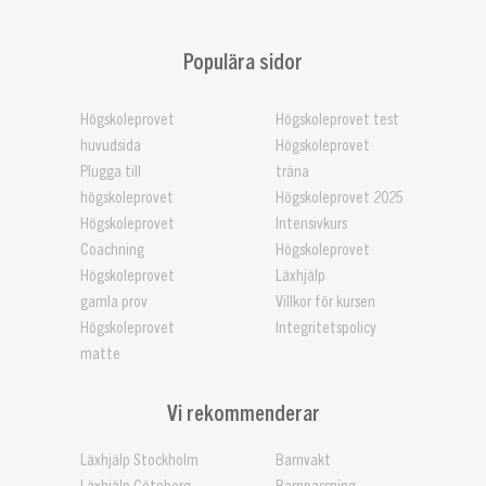
Populära sidor
Högskoleprovet
Högskoleprovet test
huvudsida
Högskoleprovet
Plugga till
träna
högskoleprovet
Högskoleprovet 2025
Högskoleprovet
Intensivkurs
Coachning
Högskoleprovet
Högskoleprovet
Läxhjälp
gamla prov
Villkor för kursen
Högskoleprovet
Integritetspolicy
matte
Vi rekommenderar
Läxhjälp Stockholm
Barnvakt