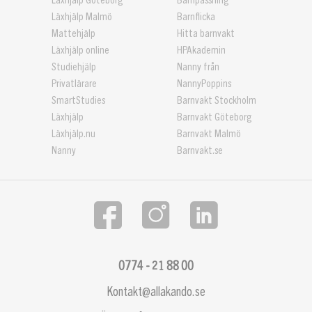
Läxhjälp Göteborg
Barnpassning
Läxhjälp Malmö
Barnflicka
Mattehjälp
Hitta barnvakt
Läxhjälp online
HPAkademin
Studiehjälp
Nanny från
Privatlärare
NannyPoppins
SmartStudies
Barnvakt Stockholm
Läxhjälp
Barnvakt Göteborg
Läxhjälp.nu
Barnvakt Malmö
Nanny
Barnvakt.se
0774 - 21 88 00
Kontakt@allakando.se