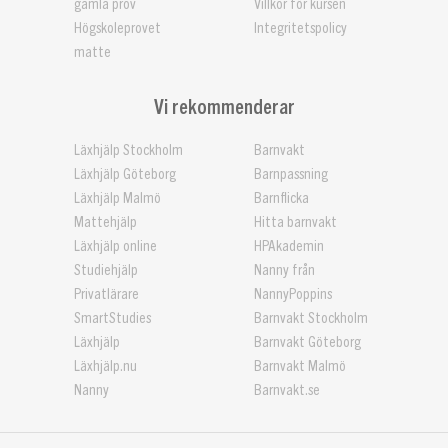
gamla prov
Villkor för kursen
Högskoleprovet
Integritetspolicy
matte
Vi rekommenderar
Läxhjälp Stockholm
Barnvakt
Läxhjälp Göteborg
Barnpassning
Läxhjälp Malmö
Barnflicka
Mattehjälp
Hitta barnvakt
Läxhjälp online
HPAkademin
Studiehjälp
Nanny från
Privatlärare
NannyPoppins
SmartStudies
Barnvakt Stockholm
Läxhjälp
Barnvakt Göteborg
Läxhjälp.nu
Barnvakt Malmö
Nanny
Barnvakt.se