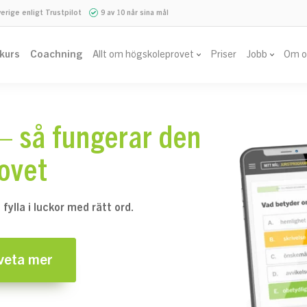
verige enligt Trustpilot
9 av 10 når sina mål
vkurs
Coachning
Allt om högskoleprovet
Priser
Jobb
Om o
– så fungerar den
rovet
fylla i luckor med rätt ord.
 veta mer