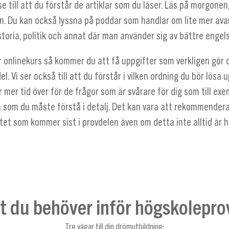
e till att du förstår de artiklar som du läser. Läs på morgonen,
len. Du kan också lyssna på poddar som handlar om lite mer av
toria, politik och annat där man använder sig av bättre engel
r onlinekurs så kommer du att få uppgifter som verkligen gör d
el. Vi ser också till att du förstår i vilken ordning du bör lösa
ir mer tid över för de frågor som är svårare för dig som till ex
n som du måste förstå i detalj. Det kan vara att rekommendera
et som kommer sist i provdelen även om detta inte alltid är h
lt du behöver inför högskolepro
Tre vägar till din drömutbildning: