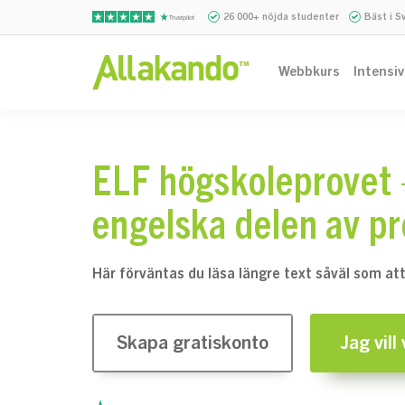
26 000+ nöjda studenter
Bäst i S
Webbkurs
Intensi
ELF högskoleprovet 
engelska delen av p
Här förväntas du läsa längre text såväl som att 
Skapa gratiskonto
Jag vill