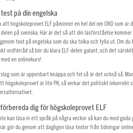
 test på din engelska
 att högskoleprovet ELF påminner en hel del om ORD som är 
delen på svenska. Här är det så att din läsförståelse kommer
 genom text på engelska som du ska tolka och fylla ut. Om du 
kt ordförråd så bör du klara ELF-delen galant, och det särskil
 med en onlinekurs!
rslag som är uppenbart knäppa och fel så är det också så. Man
t högskoleprovet är lite PK, så verkar det politiskt inkorrekt 
arsalternativet.
 förbereda dig för högskoleprovet ELF
nte kan läsa in ett språk på några veckor så kan du med goda 
 här gör du genom att dagligen läsa texter från tidningar onlin