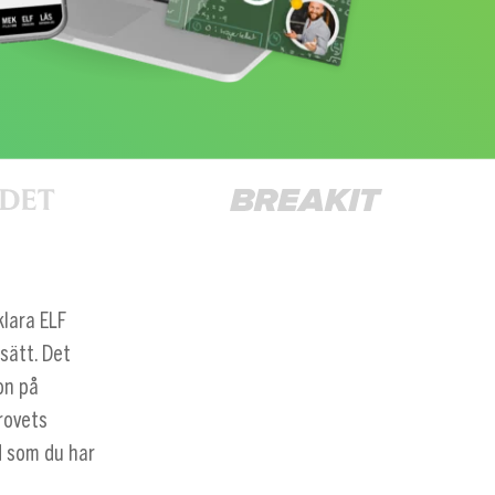
klara ELF
sätt. Det
on på
rovets
id som du har