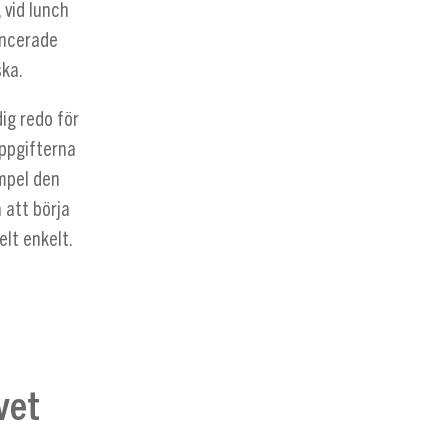
 vid lunch
ancerade
ska.
ig redo för
 uppgifterna
empel den
 att börja
elt enkelt.
vet