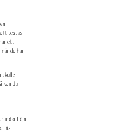
den
 att testas
har ett
t när du har
 skulle
så kan du
grunder höja
e. Läs