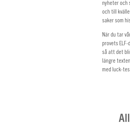
nyheter och s
och till kväl
saker som his
När du tar vå
provets ELF-d
så att det bl
längre texte
med luck-test
Al