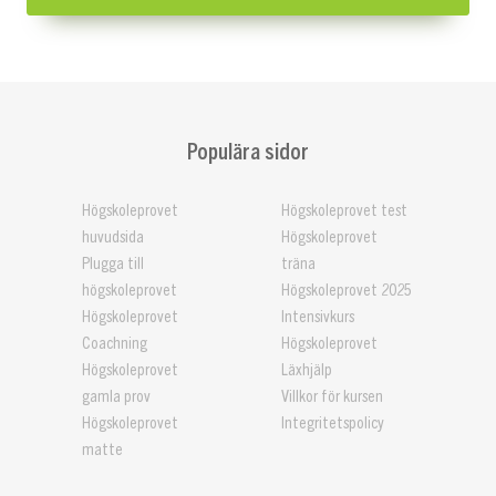
Populära sidor
Högskoleprovet
Högskoleprovet test
huvudsida
Högskoleprovet
Plugga till
träna
högskoleprovet
Högskoleprovet 2025
Högskoleprovet
Intensivkurs
Coachning
Högskoleprovet
Högskoleprovet
Läxhjälp
gamla prov
Villkor för kursen
Högskoleprovet
Integritetspolicy
matte