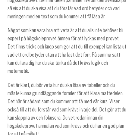
högskoleprovet. Den här delen påminner lite om den svenska på
så vis att du ska visa att du förstår vad ord betyder och vad
meningen med en text som du kommer att få läsa är.
Något som kan vara bra att veta är att du alls inte behöver bli
expert på högskoleprovet ämnen för att lyckas med provet.
Det finns tricks och knep som gör att du till exempel kan lista ut
vad ett ord betyder utan att ha läst det förr. På samma sätt
kan du lära dig hur du ska tänka då det krävs logik och
matematik.
Det är klart, du bör veta hur du ska läsa av tabeller och du
måste kunna grundläggande formler för att klara mattedelen.
Det här är sådant som du kommer att få med vår kurs. Vi ser
också till att du förstår vad som krävs i varje del. Det gör att du
kan slappna av och fokusera. Du vet redan innan din
högskoleprovet anmälan vad som krävs och du har en god plan
för att nå målet!