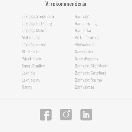
Vi rekommenderar
Läxhjälp Stockholm
Barnvakt
Läxhjälp Göteborg
Barnpassning
Läxhjälp Malmö
Barnflicka
Mattehjälp
Hitta barnvakt
Läxhjälp online
HPAkademin
Studiehjälp
Nanny från
Privatlärare
NannyPoppins
SmartStudies
Barnvakt Stockholm
Läxhjälp
Barnvakt Göteborg
Läxhjälp.nu
Barnvakt Malmö
Nanny
Barnvakt.se