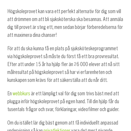
Högskoleprovet kan vara ett perfekt alternativ för dig som vill
att drömmen om att bli sjuksköterska ska besannas. Att anmäla
dig till provet är steg ett, men sedan börjar förberedelserna för
att maximera dina chanser!
För att du ska kunna få en plats på sjuksköteskeprogrammet
via högskoleprovet så måste du först få ett bra provresultat.
Efter att under 15 år ha hjälp fler än 26 000 elever att nå sitt
målresultat på högskoleprovet så har vi erfarenheten och
kunskapen som krävs för att säkerställa att du når ditt.
En
webbkurs
är ett lämpligt val för dig som trivs bäst med att
plugga inför högskoleprovet på egen hand. Till din hjälp får du
tusentals frågor och svar, förklaringar, videofilmer och guider.
Om du istället lär dig bäst genom att få individuellt anpassad
undervisning så kan
privatlektioner
vara det mest givande