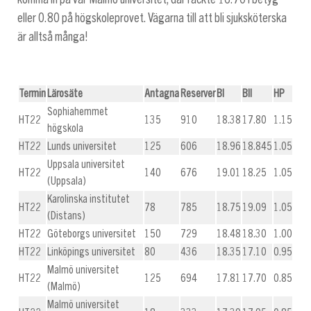
eller 0.80 på högskoleprovet. Vägarna till att bli sjuksköterska
är alltså många!
Termin
Lärosäte
Antagna
Reserver
BI
BII
HP
Sophiahemmet
HT22
135
910
18.38
17.80
1.15
högskola
HT22
Lunds universitet
125
606
18.96
18.845
1.05
Uppsala universitet
HT22
140
676
19.01
18.25
1.05
(Uppsala)
Karolinska institutet
HT22
78
785
18.75
19.09
1.05
(Distans)
HT22
Göteborgs universitet
150
729
18.48
18.30
1.00
HT22
Linköpings universitet
80
436
18.35
17.10
0.95
Malmö universitet
HT22
125
694
17.81
17.70
0.85
(Malmö)
Malmö universitet