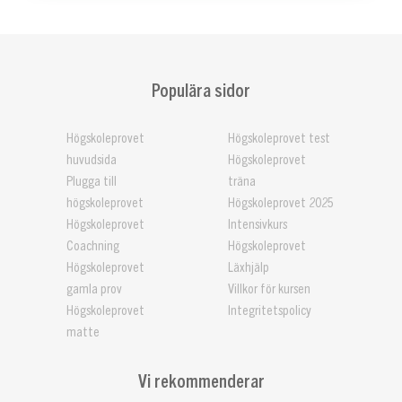
Populära sidor
Högskoleprovet
Högskoleprovet test
huvudsida
Högskoleprovet
Plugga till
träna
högskoleprovet
Högskoleprovet 2025
Högskoleprovet
Intensivkurs
Coachning
Högskoleprovet
Högskoleprovet
Läxhjälp
gamla prov
Villkor för kursen
Högskoleprovet
Integritetspolicy
matte
Vi rekommenderar