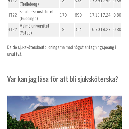
HT22
18
333
17.39
17.95
0.85
(Trelleborg)
Karolinska institutet
HT22
170
690
17.13
17.24
0.80
(Huddinge)
Malmö universitet
HT22
18
314
16.70
18.27
0.80
(Ystad)
De tio sjuksköterskeutbildningarna med högst antagningspoäng i
urval två.
Var kan jag läsa för att bli sjuksköterska?