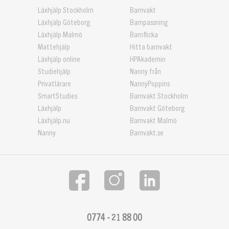
Läxhjälp Stockholm
Barnvakt
Läxhjälp Göteborg
Barnpassning
Läxhjälp Malmö
Barnflicka
Mattehjälp
Hitta barnvakt
Läxhjälp online
HPAkademin
Studiehjälp
Nanny från
Privatlärare
NannyPoppins
SmartStudies
Barnvakt Stockholm
Läxhjälp
Barnvakt Göteborg
Läxhjälp.nu
Barnvakt Malmö
Nanny
Barnvakt.se
0774 - 21 88 00