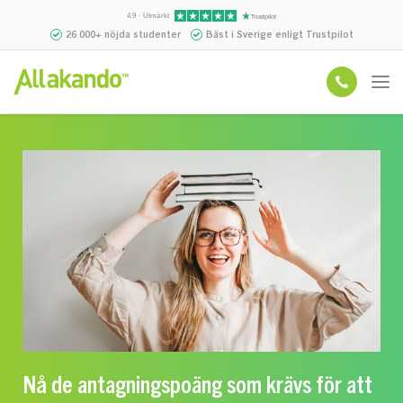
4.9 · Utmärkt
26 000+ nöjda studenter
Bäst i Sverige enligt Trustpilot
Nå de antagningspoäng som krävs för att