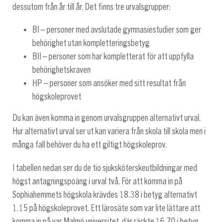
dessutom från år till år. Det finns tre urvalsgrupper:
BI – personer med avslutade gymnasiestudier som ger
behörighet utan kompletteringsbetyg
BII – personer som har kompletterat för att uppfylla
behörighetskraven
HP – personer som ansöker med sitt resultat från
högskoleprovet
Du kan även komma in genom urvalsgruppen alternativt urval.
Hur alternativt urval ser ut kan variera från skola till skola men i
många fall behöver du ha ett giltigt högskoleprov.
I tabellen nedan ser du de tio sjuksköterskeutbildningar med
högst antagningspoäng i urval två. För att komma in på
Sophiahemmets högskola krävdes 18.38 i betyg alternativt
1.15 på högskoleprovet. Ett lärosäte som var lite lättare att
komma in på var Malmö universitet, där räckte 16.70 i betyg