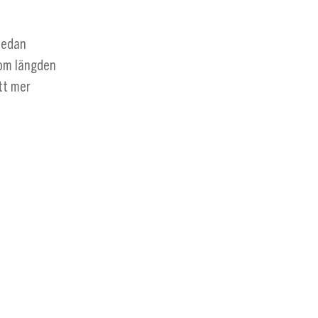
medan
tom längden
tt mer