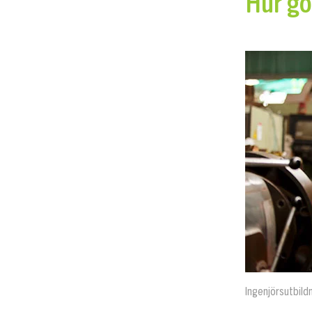
Hur gör
Ingenjörsutbild