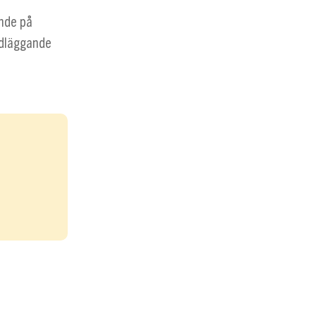
ende på
ndläggande