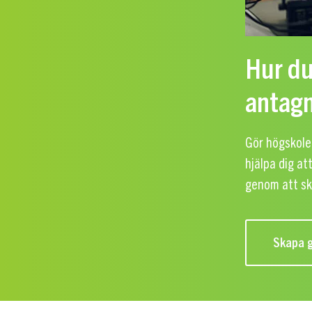
Hur du
antag
Gör högskole
hjälpa dig at
genom att sk
Skapa g