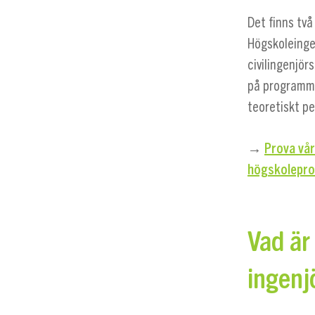
Det finns två
Högskoleinge
civilingenjö
på programme
teoretiskt p
→
Prova vå
högskolepro
Vad är
ingenj