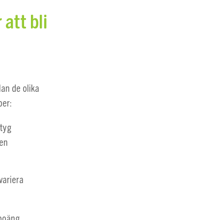
att bli
lan de olika
per:
tyg
ven
variera
poäng.