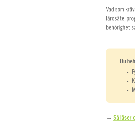
Vad som kräv
lärosäte, pro
behörighet s
Du beh
F
K
M
→
Så läser 