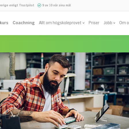
verige enligt Trustpilot
9 av 10 når sina mål
vkurs
Coachning
Allt om högskoleprovet
Priser
Jobb
Om o