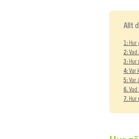
Allt 
1:
Hur g
2:
Vad ä
3:
Hur 
4:
Var k
5:
Var ä
6.
Vad f
7.
Hur 