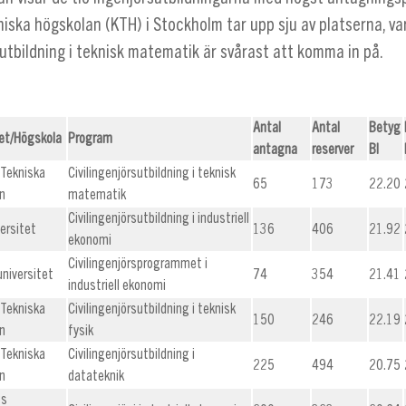
iska högskolan (KTH) i Stockholm tar upp sju av platserna, va
sutbildning i teknisk matematik är svårast att komma in på.
Antal
Antal
Betyg
tet/Högskola
Program
antagna
reserver
BI
 Tekniska
Civilingenjörsutbildning i teknisk
65
173
22.20
n
matematik
Civilingenjörsutbildning i industriell
ersitet
136
406
21.92
ekonomi
Civilingenjörsprogrammet i
universitet
74
354
21.41
industriell ekonomi
 Tekniska
Civilingenjörsutbildning i teknisk
150
246
22.19
n
fysik
 Tekniska
Civilingenjörsutbildning i
225
494
20.75
n
datateknik
gs