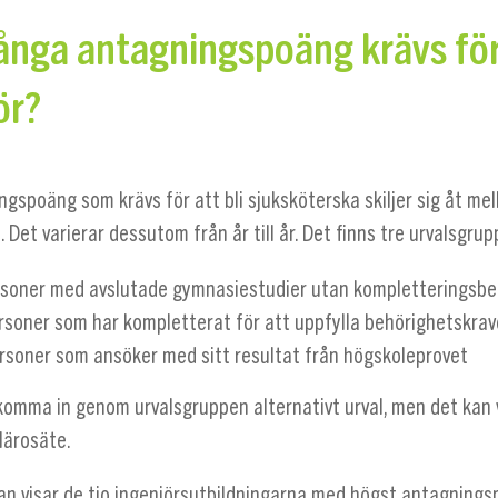
nga antagningspoäng krävs för 
ör?
ngspoäng som krävs för att bli sjuksköterska skiljer sig åt mel
. Det varierar dessutom från år till år. Det finns tre urvalsgrup
rsoner med avslutade gymnasiestudier utan kompletteringsbe
ersoner som har kompletterat för att uppfylla behörighetskra
rsoner som ansöker med sitt resultat från högskoleprovet
komma in genom urvalsgruppen alternativt urval, men det kan 
lärosäte.
an visar de tio ingenjörsutbildningarna med högst antagnings