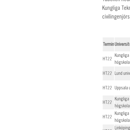
Kungliga Tekn
civilingenjör
Termin
Universi
Kungliga
HT22
högskola
HT22
Lund univ
HT22
Uppsala 
Kungliga
HT22
högskola
Kungliga
HT22
högskola
Linköpin