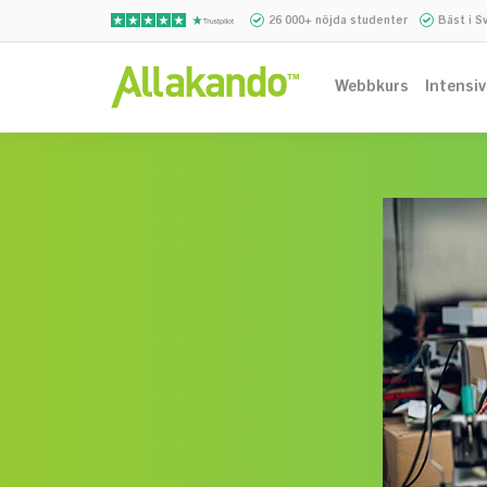
26 000+ nöjda studenter
Bäst i S
Webbkurs
Intensi