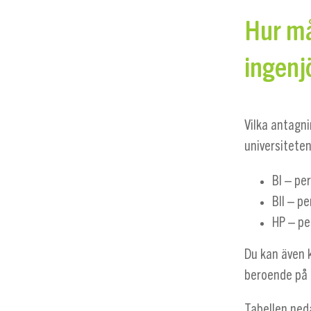
Hur må
ingenj
Vilka antagni
universiteten
BI – pe
BII – p
HP – pe
Du kan även 
beroende på 
Tabellen ned