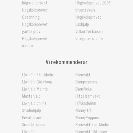
högskoleprovet
Högskoleprovet 2025
Högskoleprovet
Intensivkurs
Coachning
Högskoleprovet
Högskoleprovet
Läxhjälp
gamla prov
Villkor för kursen
Högskoleprovet
Integritetspolicy
matte
Vi rekommenderar
Läxhjälp Stockholm
Barnvakt
Läxhjälp Göteborg
Barnpassning
Läxhjälp Malmö
Barnflicka
Mattehjälp
Hitta barnvakt
Läxhjälp online
HPAkademin
Studiehjälp
Nanny från
Privatlärare
NannyPoppins
SmartStudies
Barnvakt Stockholm
Läxhjälp
Barnvakt Göteborg