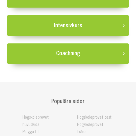
Intensivkurs
Coachning
Populära sidor
Högskoleprovet
Högskoleprovet test
huvudsida
Högskoleprovet
Plugga till
träna