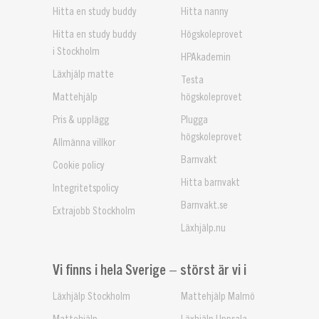
Hitta en study buddy
Hitta nanny
Hitta en study buddy
Högskoleprovet
i Stockholm
HPAkademin
Läxhjälp matte
Testa
Mattehjälp
högskoleprovet
Pris & upplägg
Plugga
högskoleprovet
Allmänna villkor
Barnvakt
Cookie policy
Hitta barnvakt
Integritetspolicy
Barnvakt.se
Extrajobb Stockholm
Läxhjälp.nu
Vi finns i hela Sverige – störst är vi i
Läxhjälp Stockholm
Mattehjälp Malmö
Mattehjälp
Läxhjälp Uppsala