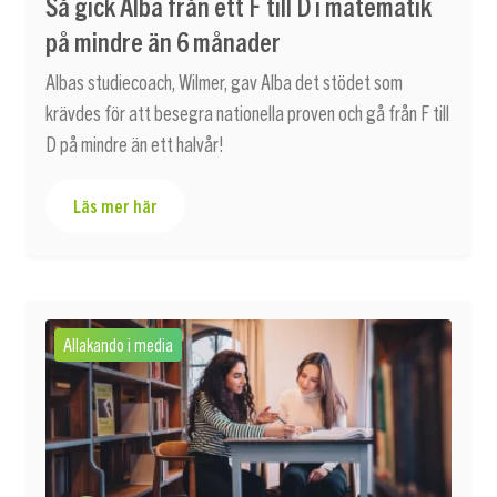
Så gick Alba från ett F till D i matematik
på mindre än 6 månader
Albas studiecoach, Wilmer, gav Alba det stödet som
krävdes för att besegra nationella proven och gå från F till
D på mindre än ett halvår!
Läs mer här
Allakando i media