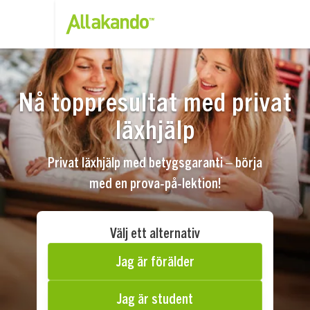
Nå toppresultat med privat
läxhjälp
Privat läxhjälp med betygsgaranti – börja
med en prova-på-lektion!
Välj ett alternativ
Jag är förälder
Jag är student