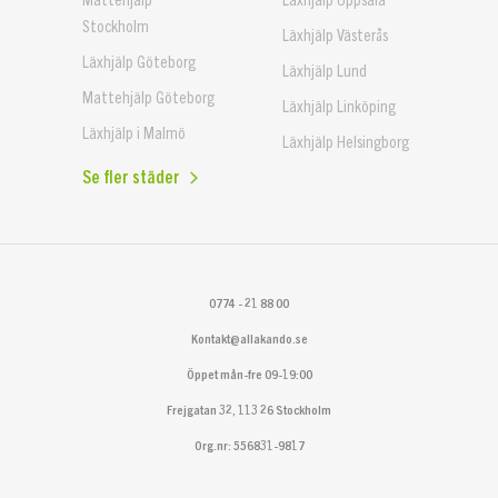
Stockholm
Läxhjälp Västerås
Läxhjälp Göteborg
Läxhjälp Lund
Mattehjälp Göteborg
Läxhjälp Linköping
Läxhjälp i Malmö
Läxhjälp Helsingborg
Se fler städer
0774 - 21 88 00
Kontakt@allakando.se
Öppet mån-fre 09-19:00
Frejgatan 32, 113 26 Stockholm
Org.nr: 556831-9817