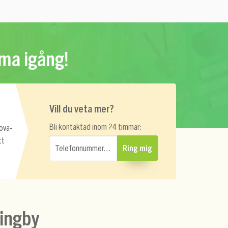
mma igång!
Vill du veta mer?
Bli kontaktad inom 24 timmar:
rova-
tt
Telefonnummer…
Ring mig
lingby