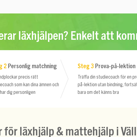
rar läxhjälpen? Enkelt att ko
g 2
Personlig matchning
Steg 3
Prova-på-lektion
ndplockar precis rätt
Träffa din studiecoach för en p
iecoach som kan dina ämnen och
på-lektion utan bindning, fortsä
har dig personligen
bara om det känns bra
r för läxhjälp & mattehjälp i Väl