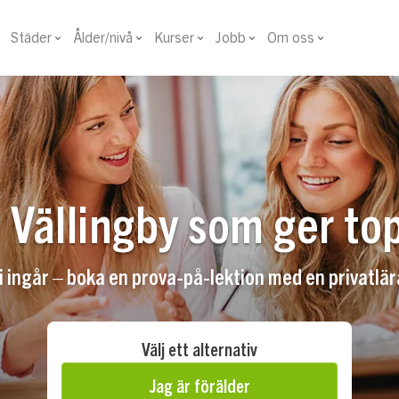
Städer
Ålder/nivå
Kurser
Jobb
Om oss
i Vällingby som ger to
ingår – boka en prova-på-lektion med en privatlära
Välj ett alternativ
Jag är förälder