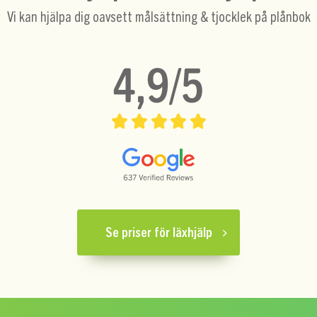
Vi kan hjälpa dig oavsett målsättning & tjocklek på plånbok
Se priser för läxhjälp