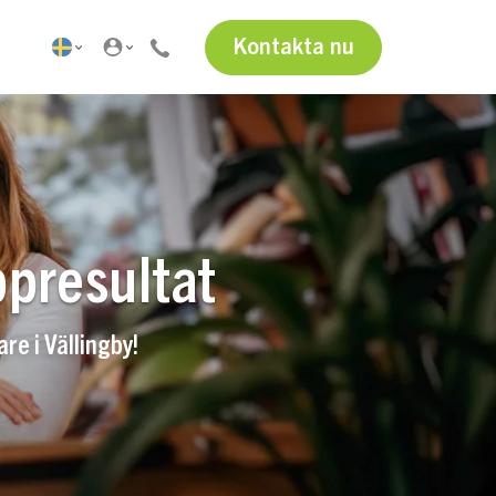
Kontakta nu
ppresultat
re i Vällingby!