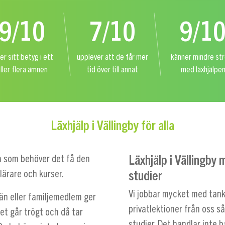
9/10
7/10
9/1
er sitt betyg i ett
upplever att de får mer
känner mindre st
ller flera ämnen
tid över till annat
med läxhjälpe
Läxhjälp i Vällingby för alla
Läxhjälp i Vällingby
lla som behöver det få den
studier
tlärare och kurser.
Vi jobbar mycket med tank
än eller familjemedlem ger
privatlektioner från oss 
det går trögt och då tar
studier. Det handlar inte