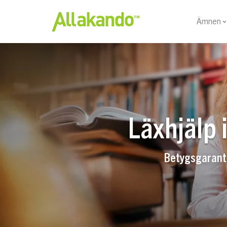
Ämnen
Läxhjälp 
Betygsgaranti 