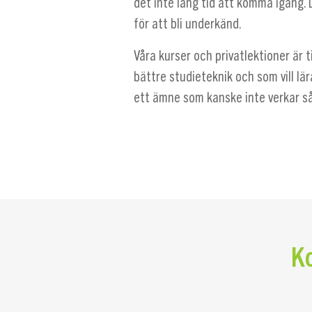
det inte lång tid att komma igång. 
för att bli underkänd.
Våra kurser och privatlektioner är til
bättre studieteknik och som vill lär
ett ämne som kanske inte verkar så 
Ko