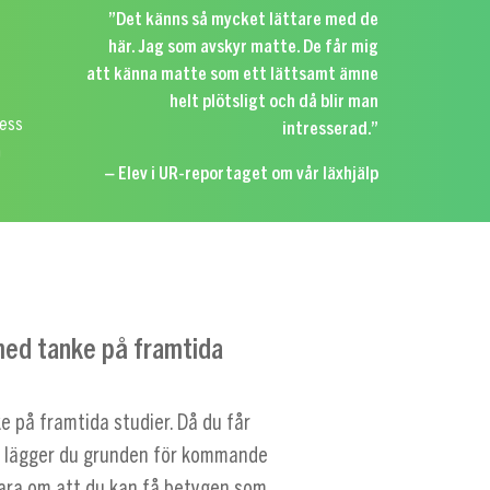
”Det känns så mycket lättare med de
0
här. Jag som avskyr matte. De får mig
att känna matte som ett lättsamt ämne
helt plötsligt och då blir man
ress
intresserad.”
n
– Elev i UR-reportaget om vår läxhjälp
 med tanke på framtida
e på framtida studier. Då du får
så lägger du grunden för kommande
 bara om att du kan få betygen som