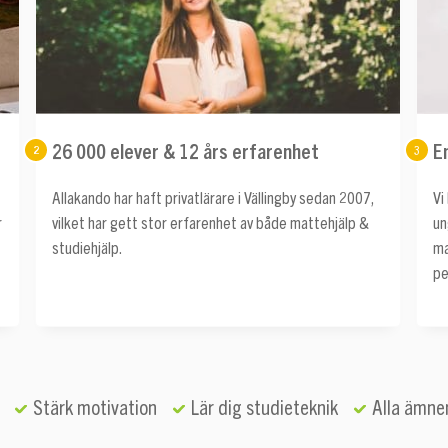
26 000 elever & 12 års erfarenhet
E
2
3
Allakando har haft privatlärare i Vällingby sedan 2007,
Vi
r
vilket har gett stor erfarenhet av både mattehjälp &
un
studiehjälp.
ma
pe
Stärk motivation
Lär dig studieteknik
Alla ämne