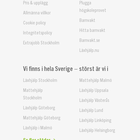
Pris & upplägg
Plugga
högskoleprovet
Allmänna villkor
Barnvakt
Cookie policy
Hitta barnvakt
Integritetspolicy
Barnvakt.se
Extrajobb Stockholm
Läxhjälp.nu
Vi finns i hela Sverige – störst är vi i
Läxhjälp Stockholm
Mattehjälp Malmö
Mattehjälp
Läxhjälp Uppsala
Stockholm
Läxhjälp Västerås
Läxhjälp Göteborg
Läxhjälp Lund
Mattehjälp Göteborg
Läxhjälp Linköping
Läxhjälp i Malmö
Läxhjälp Helsingborg
Se fler städer