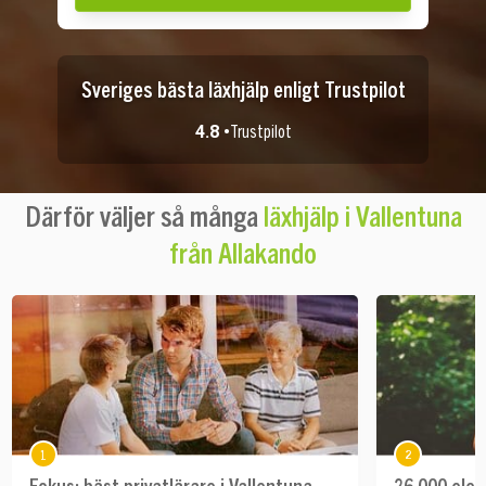
Sveriges bästa läxhjälp enligt Trustpilot
4.8 •
Trustpilot
Därför väljer så många
läxhjälp i Vallentuna
från Allakando
1
2
Fokus: bäst privatlärare i Vallentuna
26 000 elev