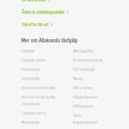
Åldrar & utbildningsnivåer
Sök efter din ort
Mer om Allakando läxhjälp
Läxhjälp
Matteguider
Läxhjälp online
Vi rekommenderar:
Privatlärare
Hitta läxhjälp
Studiehjälp
Nanny
Hitta en study buddy
Hitta nanny
Hitta en study buddy
Högskoleprovet
i Stockholm
HPAkademin
Läxhjälp matte
Testa
Mattehjälp
högskoleprovet