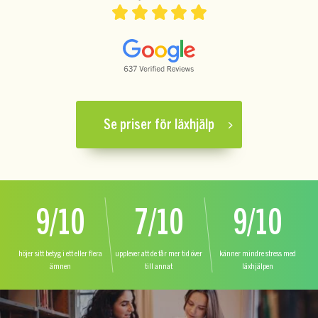
Se priser för läxhjälp
9/10
7/10
9/10
höjer sitt betyg i ett eller flera
upplever att de får mer tid över
känner mindre stress med
ämnen
till annat
läxhjälpen