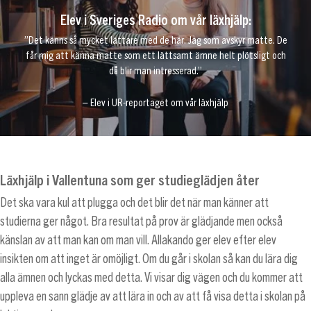
Elev i Sveriges Radio om vår läxhjälp:
”Det känns så mycket lättare med de här. Jag som avskyr matte. De
får mig att känna matte som ett lättsamt ämne helt plötsligt och
då blir man intresserad.”
– Elev i UR-reportaget om vår läxhjälp
Läxhjälp i Vallentuna som ger studieglädjen åter
Det ska vara kul att plugga och det blir det när man känner att
studierna ger något. Bra resultat på prov är glädjande men också
känslan av att man kan om man vill. Allakando ger elev efter elev
insikten om att inget är omöjligt. Om du går i skolan så kan du lära dig
alla ämnen och lyckas med detta. Vi visar dig vägen och du kommer att
uppleva en sann glädje av att lära in och av att få visa detta i skolan på