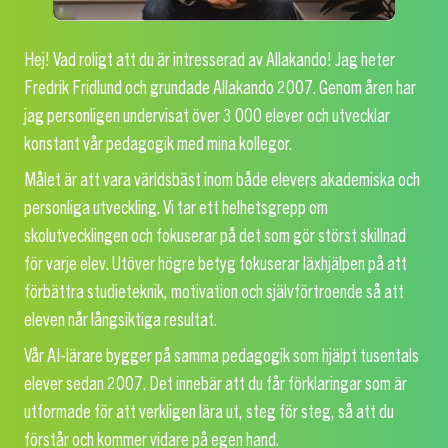
Hej! Vad roligt att du är intresserad av Allakando! Jag heter
Fredrik Fridlund och grundade Allakando 2007. Genom åren har
jag personligen undervisat över 3 000 elever och utvecklar
konstant vår pedagogik med mina kollegor.
Målet är att vara världsbäst inom både elevers akademiska och
personliga utveckling. Vi tar ett helhetsgrepp om
skolutvecklingen och fokuserar på det som gör störst skillnad
för varje elev. Utöver högre betyg fokuserar läxhjälpen på att
förbättra studieteknik, motivation och självförtroende så att
eleven når långsiktiga resultat.
Vår AI-lärare bygger på samma pedagogik som hjälpt tusentals
elever sedan 2007. Det innebär att du får förklaringar som är
utformade för att verkligen lära ut, steg för steg, så att du
förstår och kommer vidare på egen hand.