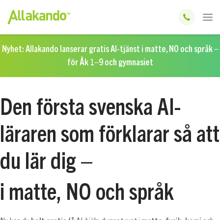
Nyhet: Allakando lanserar gratis AI-tjänst i matte, NO och språk –
för Åk 1–9 och gymnasiet
Den första svenska AI-
läraren som förklarar så att
du lär dig –
i matte, NO och språk