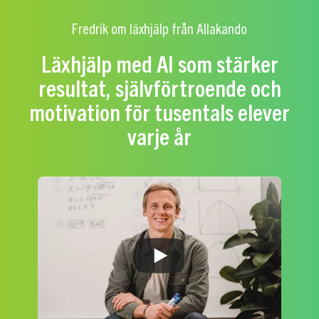
Fredrik om läxhjälp från Allakando
Läxhjälp med AI som stärker
resultat, självförtroende och
motivation för tusentals elever
varje år