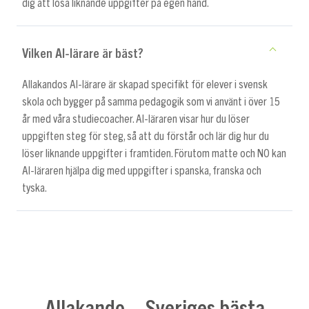
dig att lösa liknande uppgifter på egen hand.
Vilken AI-lärare är bäst?
Allakandos AI-lärare är skapad specifikt för elever i svensk
skola och bygger på samma pedagogik som vi använt i över 15
år med våra studiecoacher. AI-läraren visar hur du löser
uppgiften steg för steg, så att du förstår och lär dig hur du
löser liknande uppgifter i framtiden. Förutom matte och NO kan
AI-läraren hjälpa dig med uppgifter i spanska, franska och
tyska.
Allakando – Sveriges bästa