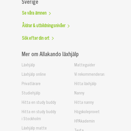
Sverige
Se våra ämnen
Åldrar & utbildningsnivåer
Sök efter din ort
Mer om Allakando läxhjälp
Läxhjälp
Matteguider
Läxhjälp online
Vi rekommenderar:
Privatlärare
Hitta läxhjälp
Studiehjälp
Nanny
Hitta en study buddy
Hitta nanny
Hitta en study buddy
Högskoleprovet
i Stockholm
HPAkademin
Läxhjälp matte
Testa