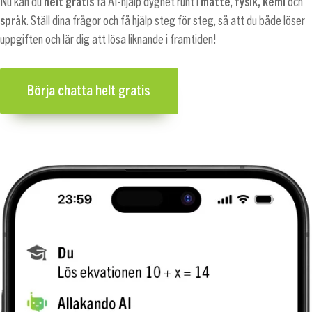
Nu kan du
helt gratis
få AI-hjälp dygnet runt i
matte
,
fysik,
kemi
och
språk
. Ställ dina frågor och få hjälp steg för steg, så att du både löser
uppgiften och lär dig att lösa liknande i framtiden!
Börja chatta helt gratis