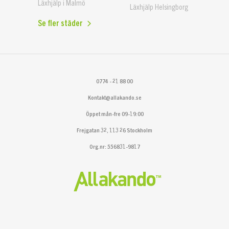
Läxhjälp i Malmö
Läxhjälp Helsingborg
Se fler städer
0774 - 21 88 00
Kontakt@allakando.se
Öppet mån-fre 09-19:00
Frejgatan 32, 113 26 Stockholm
Org.nr: 556831-9817