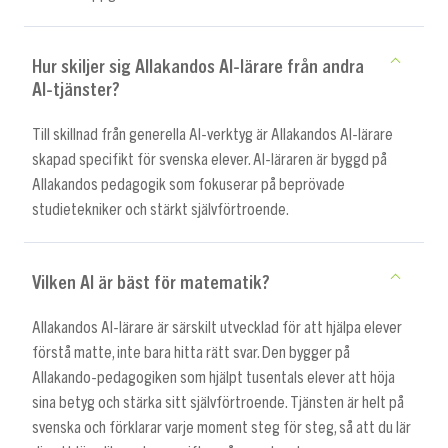
Hur skiljer sig Allakandos AI-lärare från andra
AI-tjänster?
Till skillnad från generella AI-verktyg är Allakandos AI-lärare
skapad specifikt för svenska elever. AI-läraren är byggd på
Allakandos pedagogik som fokuserar på beprövade
studietekniker och stärkt självförtroende.
Vilken AI är bäst för matematik?
Allakandos AI-lärare är särskilt utvecklad för att hjälpa elever
förstå matte, inte bara hitta rätt svar. Den bygger på
Allakando-pedagogiken som hjälpt tusentals elever att höja
sina betyg och stärka sitt självförtroende. Tjänsten är helt på
svenska och förklarar varje moment steg för steg, så att du lär