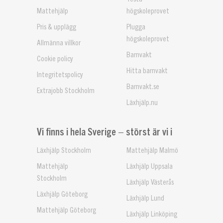
Mattehjälp
högskoleprovet
Pris & upplägg
Plugga
högskoleprovet
Allmänna villkor
Barnvakt
Cookie policy
Hitta barnvakt
Integritetspolicy
Barnvakt.se
Extrajobb Stockholm
Läxhjälp.nu
Vi finns i hela Sverige – störst är vi i
Läxhjälp Stockholm
Mattehjälp Malmö
Mattehjälp
Läxhjälp Uppsala
Stockholm
Läxhjälp Västerås
Läxhjälp Göteborg
Läxhjälp Lund
Mattehjälp Göteborg
Läxhjälp Linköping