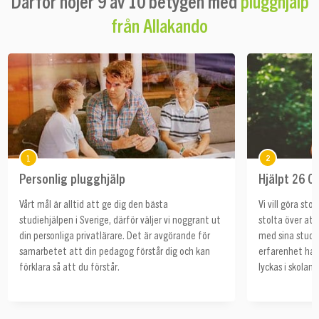
Därför höjer 9 av 10 betygen med
plugghjälp
från Allakando
1
2
Personlig plugghjälp
Hjälpt 26 0
Vårt mål är alltid att ge dig den bästa
Vi vill göra sto
studiehjälpen i Sverige, därför väljer vi noggrant ut
stolta över att 
din personliga privatlärare. Det är avgörande för
med sina studi
samarbetet att din pedagog förstår dig och kan
erfarenhet har 
förklara så att du förstår.
lyckas i skolan.