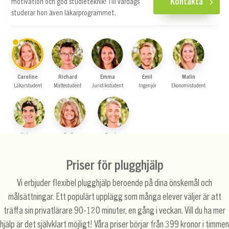
Kontakta
motivation och god studieteknik! Till vardags
studerar hon även läkarprogrammet.
Caroline
Richard
Emma
Emil
Malin
Läkarstudent
Mattestudent
Juridikstudent
Ingenjör
Ekonomistudent
Keiwan
Sofia
Gustav
Ekonomistudent
Läkarstudent
Student på Han…
Priser för plugghjälp
Vi erbjuder flexibel plugghjälp beroende på dina önskemål och
målsättningar. Ett populärt upplägg som många elever väljer är att
träffa sin privatlärare 90-120 minuter, en gång i veckan. Vill du ha mer
hjälp är det självklart möjligt! Våra priser börjar från 399 kronor i timmen