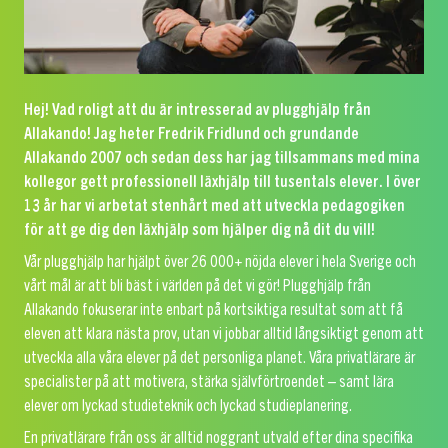
Hej! Vad roligt att du är intresserad av plugghjälp från
Allakando! Jag heter Fredrik Fridlund och grundande
Allakando 2007 och sedan dess har jag tillsammans med mina
kollegor gett professionell läxhjälp till tusentals elever. I över
13 år har vi arbetat stenhårt med att utveckla pedagogiken
för att ge dig den läxhjälp som hjälper dig nå dit du vill!
Vår plugghjälp har hjälpt över 26 000+ nöjda elever i hela Sverige och
vårt mål är att bli bäst i världen på det vi gör! Plugghjälp från
Allakando fokuserar inte enbart på kortsiktiga resultat som att få
eleven att klara nästa prov, utan vi jobbar alltid långsiktigt genom att
utveckla alla våra elever på det personliga planet. Våra privatlärare är
specialister på att motivera, stärka självförtroendet – samt lära
elever om lyckad studieteknik och lyckad studieplanering.
En privatlärare från oss är alltid noggrant utvald efter dina specifika