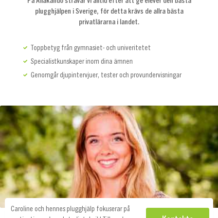
På Allakando strävar vi alltid efter att ge elever den bästa
plugghjälpen i Sverige, för detta krävs de allra bästa
privatlärarna i landet.
Toppbetyg från gymnasiet- och univeritetet
Specialistkunskaper inom dina ämnen
Genomgår djupintervjuer, tester och provundervisningar
Caroline och hennes plugghjälp fokuserar på