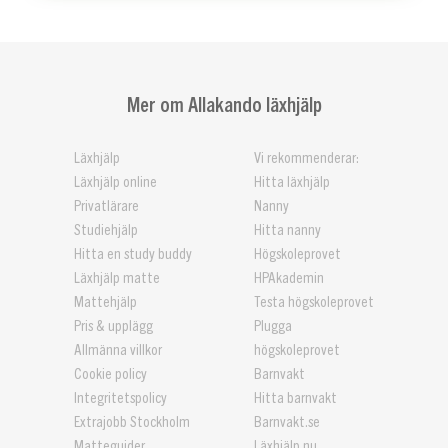
Mer om Allakando läxhjälp
Läxhjälp
Vi rekommenderar:
Läxhjälp online
Hitta läxhjälp
Privatlärare
Nanny
Studiehjälp
Hitta nanny
Hitta en study buddy
Högskoleprovet
Läxhjälp matte
HPAkademin
Mattehjälp
Testa högskoleprovet
Pris & upplägg
Plugga
Allmänna villkor
högskoleprovet
Cookie policy
Barnvakt
Integritetspolicy
Hitta barnvakt
Extrajobb Stockholm
Barnvakt.se
Matteguider
Läxhjälp.nu