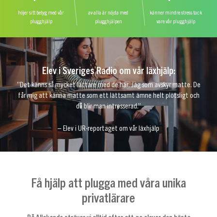
höjer sitt betyg med vår
av alla är nöjda med
känner mindre stress tack
plugghjälp
plugghjälpen
vare vår plugghjälp
Elev i Sveriges Radio om vår läxhjälp:
”Det känns så mycket lättare med de här. Jag som avskyr matte. De
får mig att känna matte som ett lättsamt ämne helt plötsligt och
då blir man intresserad.”
– Elev i UR-reportaget om vår läxhjälp
Få hjälp att plugga med våra unika
privatlärare