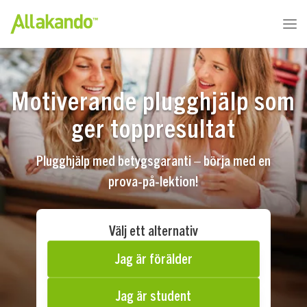
Motiverande plugghjälp som
ger toppresultat
Plugghjälp med betygsgaranti – börja med en
prova-på-lektion!
Välj ett alternativ
Jag är förälder
Jag är student