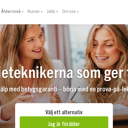
Ålder/nivå
Kurser
Jobb
Om oss
dieteknikerna som ger 
jälp med betygsgaranti – börja med en prova-på-lek
Välj ett alternativ
Jag är förälder