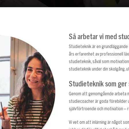
Så arbetar vi med stu
Studieteknik är en grundläggande de
års erfarenhet av professionell läxh
studieteknik, såväl som motivation
studieteknik under din skolgång, ut
Studieteknik som ger 
Genom att genomgående arbeta med
studiecoacher är goda förebilder ut
självförtroende och motivation – re
Vi vet om att inlärning är något som