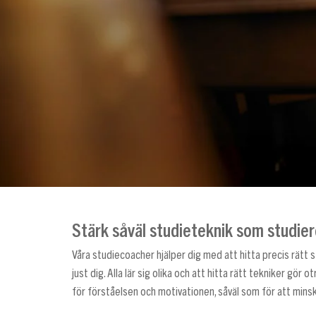
Stärk såväl studieteknik som studier
Våra studiecoacher hjälper dig med att hitta precis rätt 
just dig. Alla lär sig olika och att hitta rätt tekniker gör ot
för förståelsen och motivationen, såväl som för att mins