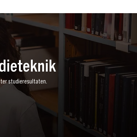
udieteknik
fter studieresultaten.