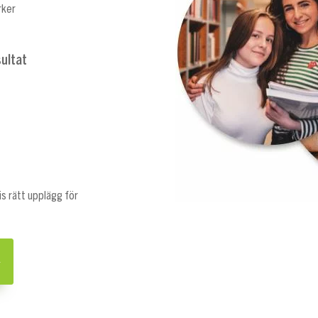
rker
sultat
is rätt upplägg för