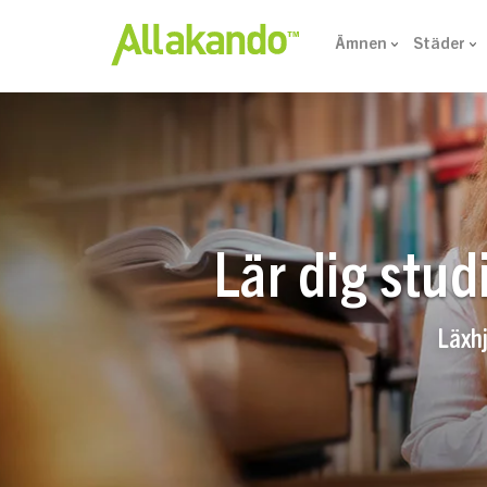
Ämnen
Städer
Lär dig stu
Läxh