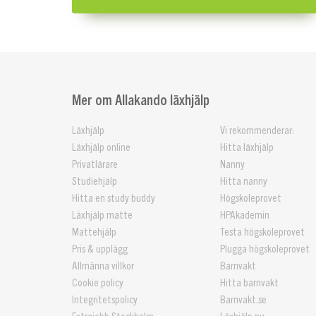
Mer om Allakando läxhjälp
Läxhjälp
Vi rekommenderar:
Läxhjälp online
Hitta läxhjälp
Privatlärare
Nanny
Studiehjälp
Hitta nanny
Hitta en study buddy
Högskoleprovet
Läxhjälp matte
HPAkademin
Mattehjälp
Testa högskoleprovet
Pris & upplägg
Plugga högskoleprovet
Allmänna villkor
Barnvakt
Cookie policy
Hitta barnvakt
Integritetspolicy
Barnvakt.se