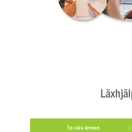
Läxhjäl
Se våra ämnen