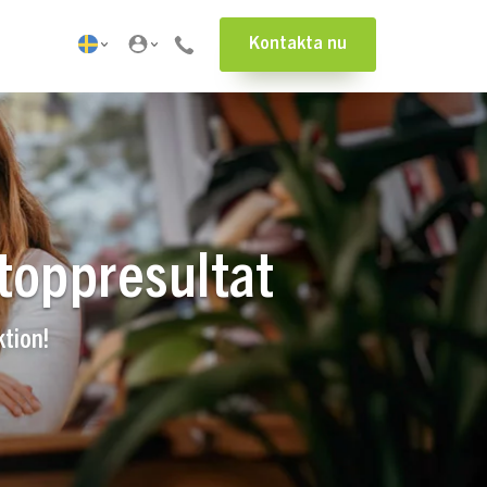
Kontakta nu
toppresultat
tion!