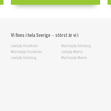
Vi finns i hela Sverige – störst är vi i
Läxhjälp Stockholm
Mattehjälp Göteborg
Mattehjälp Stockholm
Läxhjälp Malmö
Läxhjälp Göteborg
Mattehjälp Malmö