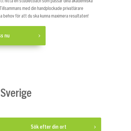
 att hitta en studiecoach som passar dina akademiska
Tillsammans med din handplockade privatlärare
ina behov för att du ska kunna maximera resultaten!
ss nu
 Sverige
Sök efter din ort