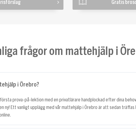
risförslag
Gratis bros
liga frågor om mattehjälp i Ör
tehjälp i Örebro?
n första prova-på-lektion med en privatlärare handplockad efter dina beho
id en ny! Ett vanligt upplägg med vår mattehjälp i Örebro är att sedan träffa
online.