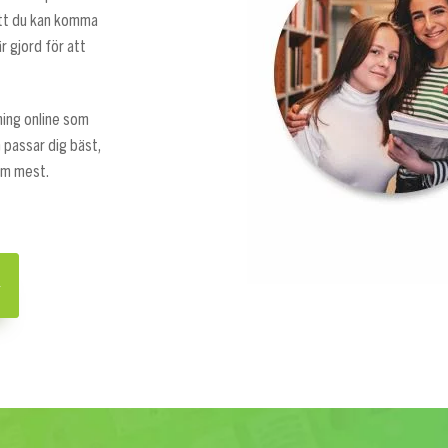
att du kan komma
r gjord för att
sning online som
 passar dig bäst,
om mest.