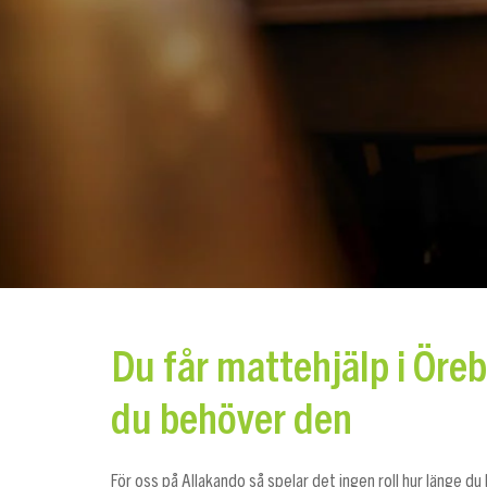
Du får mattehjälp i Öreb
du behöver den
För oss på Allakando så spelar det ingen roll hur länge d