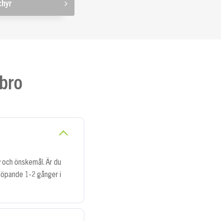
chyr
ebro
v och önskemål. Är du
s löpande 1-2 gånger i