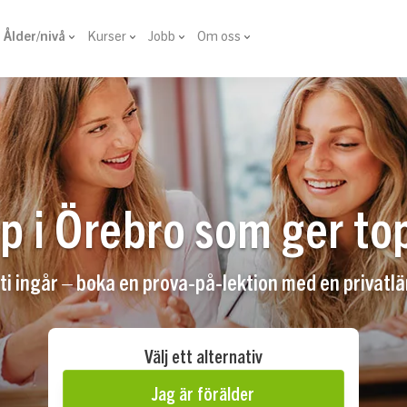
Ålder/nivå
Kurser
Jobb
Om oss
p i Örebro som ger to
i ingår – boka en prova-på-lektion med en privatlär
Välj ett alternativ
Jag är förälder