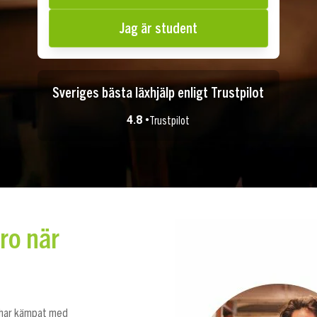
Jag är student
Sveriges bästa läxhjälp enligt Trustpilot
4.8 •
Trustpilot
ro när
u har kämpat med