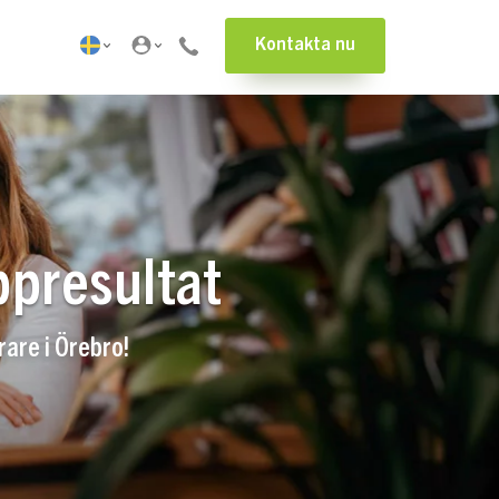
Kontakta nu
ppresultat
are i Örebro!