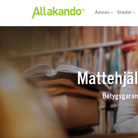
Ämnen
Städer
Mattehjäl
Betygsgarant