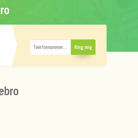
bro
Telefonnummer…
Ring mig
rebro