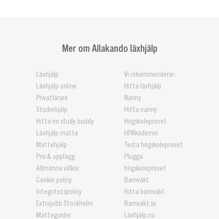
Mer om Allakando läxhjälp
Läxhjälp
Vi rekommenderar:
Läxhjälp online
Hitta läxhjälp
Privatlärare
Nanny
Studiehjälp
Hitta nanny
Hitta en study buddy
Högskoleprovet
Läxhjälp matte
HPAkademin
Mattehjälp
Testa högskoleprovet
Pris & upplägg
Plugga
Allmänna villkor
högskoleprovet
Cookie policy
Barnvakt
Integritetspolicy
Hitta barnvakt
Extrajobb Stockholm
Barnvakt.se
Matteguider
Läxhjälp.nu