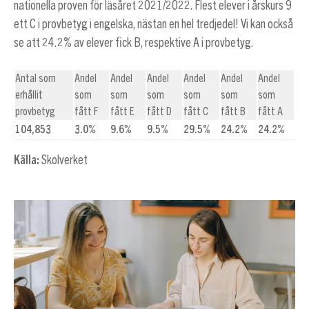
nationella proven för läsåret 2021/2022. Flest elever i årskurs 9
ett C i provbetyg i engelska, nästan en hel tredjedel! Vi kan också
se att 24.2% av elever fick B, respektive A i provbetyg.
Antal som
Andel
Andel
Andel
Andel
Andel
Andel
erhållit
som
som
som
som
som
som
provbetyg
fått F
fått E
fått D
fått C
fått B
fått A
104,853
3.0
%
9.6
%
9.5
%
29.5
%
24.2
%
24.2
%
Källa:
Skolverket