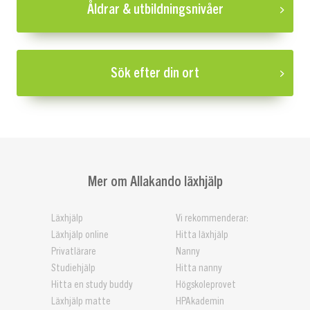
Åldrar & utbildningsnivåer
Sök efter din ort
Mer om Allakando läxhjälp
Läxhjälp
Vi rekommenderar:
Läxhjälp online
Hitta läxhjälp
Privatlärare
Nanny
Studiehjälp
Hitta nanny
Hitta en study buddy
Högskoleprovet
Läxhjälp matte
HPAkademin