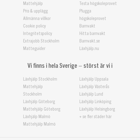
Mattehjälp
Testa högskoleprovet
Pris & upplägg
Plugga
Allmänna villkor
högskoleprovet
Cookie policy
Barnvakt
Integritetspolicy
Hitta barnvakt
Extrajobb Stockholm
Barnvakt.se
Matteguider
Läxhjälp.nu
Vi finns i hela Sverige – störst är vi i
Läxhjälp Stockholm
Läxhjälp Uppsala
Mattehjälp
Läxhjälp Västerås
Stockholm
Läxhjälp Lund
Läxhjälp Göteborg
Läxhjälp Linköping
Mattehjälp Göteborg
Läxhjälp Helsingborg
Läxhjälp Malmö
+ se fler städer här
Mattehjälp Malmö