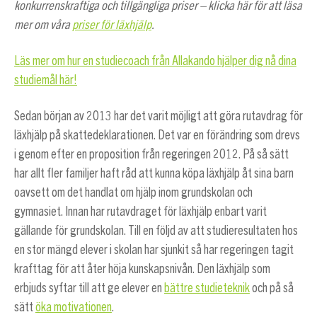
konkurrenskraftiga och tillgängliga priser – klicka här för att läsa
mer om våra
priser för läxhjälp
.
Läs mer om hur en studiecoach från Allakando hjälper dig nå dina
studiemål här!
Sedan början av 2013 har det varit möjligt att göra rutavdrag för
läxhjälp på skattedeklarationen. Det var en förändring som drevs
i genom efter en proposition från regeringen 2012. På så sätt
har allt fler familjer haft råd att kunna köpa läxhjälp åt sina barn
oavsett om det handlat om hjälp inom grundskolan och
gymnasiet. Innan har rutavdraget för läxhjälp enbart varit
gällande för grundskolan. Till en följd av att studieresultaten hos
en stor mängd elever i skolan har sjunkit så har regeringen tagit
krafttag för att åter höja kunskapsnivån. Den läxhjälp som
erbjuds syftar till att ge elever en
bättre studieteknik
och på så
sätt
öka motivationen
.