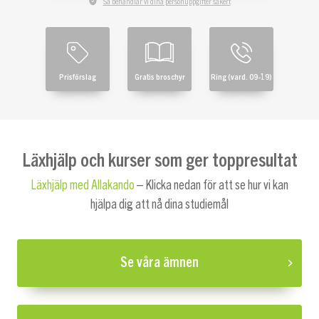
Så behandlar vi dina personuppgifter säkert
Prisförslag
Gratis broschyr
Ring (vard. 09-19)
Läxhjälp och kurser som ger toppresultat
Läxhjälp med Allakando
– Klicka nedan för att se hur vi kan
hjälpa dig att nå dina studiemål
Se våra ämnen