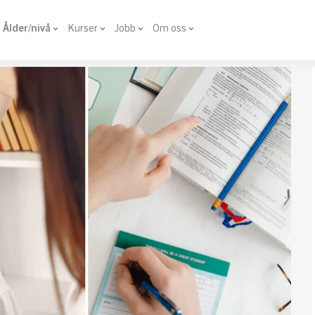
Ålder/nivå
Kurser
Jobb
Om oss