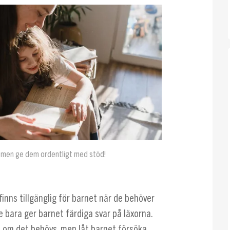
 – men ge dem ordentligt med stöd!
finns tillgänglig för barnet när de behöver
te bara ger barnet färdiga svar på läxorna.
n om det behövs, men låt barnet försöka