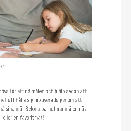
nen.
övs för att nå målen och hjälp sedan att
rnet att hålla sig motiverade genom att
å sina mål. Belöna barnet när målen nås,
l eller en favoritmat!