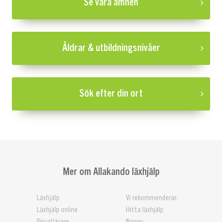
Se våra ämnen
Åldrar & utbildningsnivåer
Sök efter din ort
Mer om Allakando läxhjälp
Läxhjälp
Vi rekommenderar:
Läxhjälp online
Hitta läxhjälp
Privatlärare
Nanny