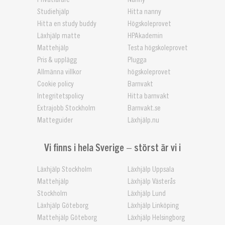
Studiehjälp
Hitta nanny
Hitta en study buddy
Högskoleprovet
Läxhjälp matte
HPAkademin
Mattehjälp
Testa högskoleprovet
Pris & upplägg
Plugga
Allmänna villkor
högskoleprovet
Cookie policy
Barnvakt
Integritetspolicy
Hitta barnvakt
Extrajobb Stockholm
Barnvakt.se
Matteguider
Läxhjälp.nu
Vi finns i hela Sverige – störst är vi i
Läxhjälp Stockholm
Läxhjälp Uppsala
Mattehjälp
Läxhjälp Västerås
Stockholm
Läxhjälp Lund
Läxhjälp Göteborg
Läxhjälp Linköping
Mattehjälp Göteborg
Läxhjälp Helsingborg