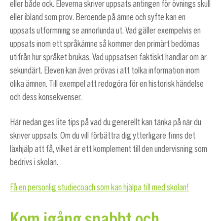
eller både ock. Eleverna skriver uppsats antingen för övnings skull
eller ibland som prov. Beroende på ämne och syfte kan en
uppsats utformning se annorlunda ut. Vad gäller exempelvis en
uppsats inom ett språkämne så kommer den primärt bedömas
utifrån hur språket brukas. Vad uppsatsen faktiskt handlar om är
sekundärt. Eleven kan även prövas i att tolka information inom
olika ämnen. Till exempel att redogöra för en historisk händelse
och dess konsekvenser.
Här nedan ges lite tips på vad du generellt kan tänka på när du
skriver uppsats. Om du vill förbättra dig ytterligare finns det
läxhjälp att få, vilket är ett komplement till den undervisning som
bedrivs i skolan.
Få en personlig studiecoach som kan hjälpa till med skolan!
Kom igång snabbt och