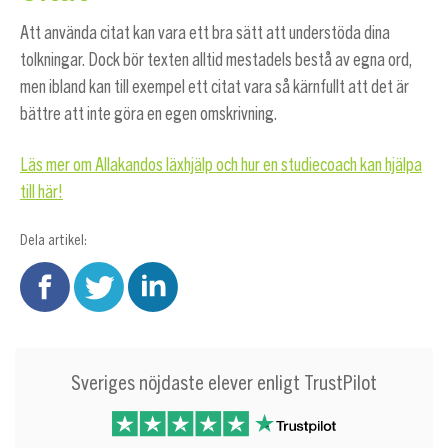
Att använda citat kan vara ett bra sätt att understöda dina
tolkningar. Dock bör texten alltid mestadels bestå av egna ord,
men ibland kan till exempel ett citat vara så kärnfullt att det är
bättre att inte göra en egen omskrivning.
Läs mer om Allakandos läxhjälp och hur en studiecoach kan hjälpa
till här!
Dela artikel:
Sveriges nöjdaste elever enligt TrustPilot